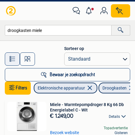
Droogkasten
Sorteer op
Alle afstanden…
Bewaar je zoekopdracht
Filters
Elektronische apparatuur
Droogkasten
Miele - Warmtepompdroger 8 Kg 66 Db
Energielabel C - Wit
€ 1.249,00
Details
Topadvertentie
Bezoek website
Gisteren