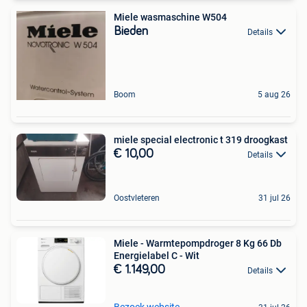
Miele wasmaschine W504
Bieden
Details
Boom
5 aug 26
miele special electronic t 319 droogkast
€ 10,00
Details
Oostvleteren
31 jul 26
Miele - Warmtepompdroger 8 Kg 66 Db
Energielabel C - Wit
€ 1.149,00
Details
Bezoek website