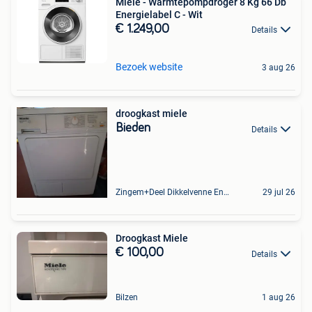
Miele - Warmtepompdroger 8 Kg 66 Db
Energielabel C - Wit
€ 1.249,00
Details
Bezoek website
3 aug 26
droogkast miele
Bieden
Details
Zingem+Deel Dikkelvenne En Nederzwalm-Hermelgem
29 jul 26
Droogkast Miele
€ 100,00
Details
Bilzen
1 aug 26