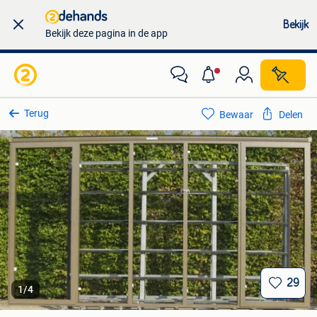
Bekijk
Bekijk deze pagina in de app
Terug
Bewaar
Delen
29
1
/
4