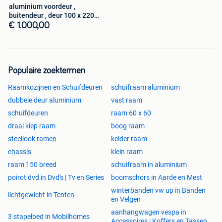
aluminium voordeur ,
buitendeur , deur 100 x 220
zwart 9005
€ 1.000,00
Populaire zoektermen
Raamkozijnen en Schuifdeuren
schuifraam aluminium
dubbele deur aluminium
vast raam
schuifdeuren
raam 60 x 60
draai kiep raam
boog raam
steellook ramen
kelder raam
chassis
klein raam
raam 150 breed
schuifraam in aluminium
poirot dvd in Dvd's | Tv en Series
boomschors in Aarde en Mest
winterbanden vw up in Banden
lichtgewicht in Tenten
en Velgen
aanhangwagen vespa in
3 stapelbed in Mobilhomes
Accessoires | Koffers en Tassen