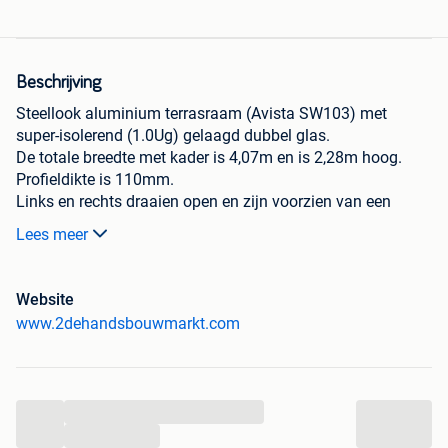
Beschrijving
Steellook aluminium terrasraam (Avista SW103) met
super-isolerend (1.0Ug) gelaagd dubbel glas.
De totale breedte met kader is 4,07m en is 2,28m hoog.
Profieldikte is 110mm.
Links en rechts draaien open en zijn voorzien van een
kipfunctie, de rest van de ramen zijn vast.
Lees meer
Is voorzien van een ventilatierooster van Renson.
Zowel binnen als buiten anodic bronz.
Nieuwprijs bedraagt 6000 euro, is spiksplinternieuw en
Website
wordt verkocht omdat ze niet 100% de kleur was die de
www.2dehandsbouwmarkt.com
klant had gevraagd).
Op mijn eigen website , www.2dehandsbouwmarkt.com
vind je meer dan 1500 ramen , deuren , terrasramen en
...
schuiframen.
...
Je kunt er zoeken op afmetingen , materiaal en kleur.