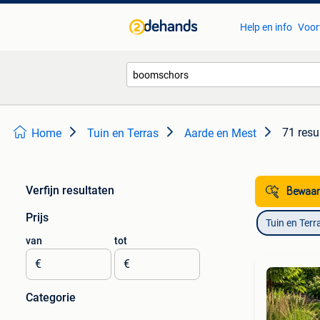
Help en info
Voor
71 resu
Home
Tuin en Terras
Aarde en Mest
Verfijn resultaten
Bewaar
Prijs
Tuin en Terr
van
tot
€
€
Categorie