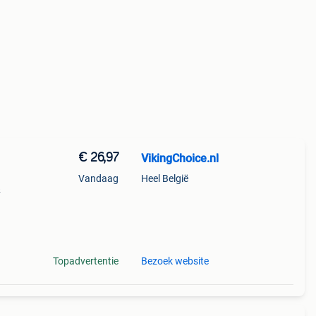
€ 26,97
VikingChoice.nl
Vandaag
Heel België
&
van
terkt
Topadvertentie
Bezoek website