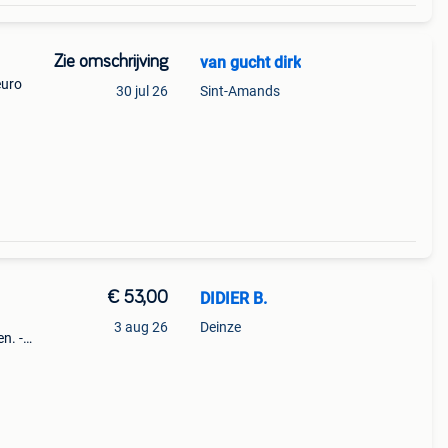
Zie omschrijving
van gucht dirk
euro
30 jul 26
Sint-Amands
€ 53,00
DIDIER B.
3 aug 26
Deinze
n. -
n als
es te