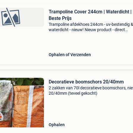
Trampoline Cover 244cm | Waterdicht |
Beste Prijs
Trampoline afdekhoes 244cm - uv-bestendig 
waterdicht - nieuw! Nieuw product - direct
leverbaar uit voorraad. - Past op trampolines 
244cm - gemaakt van uv-bestendig, vezel vers
pvc - ela
Ophalen of Verzenden
Decoratieve boomschors 20/40mm
2 zakken van 70l decoratieve boomschors, ni
20/40mm (teveel gekocht)
Ophalen