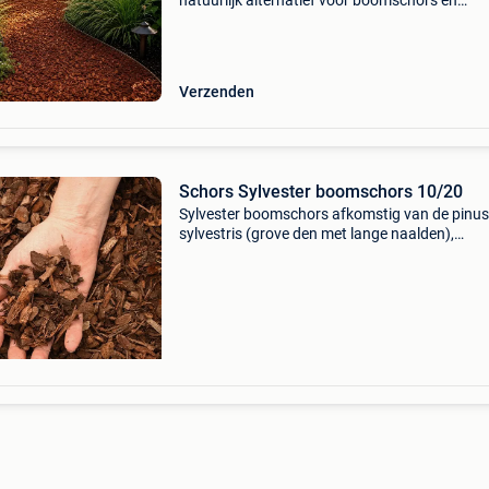
natuurlijk alternatief voor boomschors en
houtsnippers. Het helpt onkruidgroei te
verminderen, houdt vocht langer vast in de b
en geeft uw tuin een fraaie na
Verzenden
Schors Sylvester boomschors 10/20
Sylvester boomschors afkomstig van de pinus
sylvestris (grove den met lange naalden),
rechtstreeks uit de bossen van de belgische
ardennen, luxemburg en noord-frankrijk . -
Natuurlijke lichtbruine kle