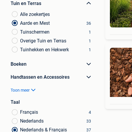
Tuin en Terras
Alle zoekertjes
Aarde en Mest
36
Tuinschermen
1
Overige Tuin en Terras
1
Tuinhekken en Hekwerk
1
Boeken
Handtassen en Accessoires
Toon meer
Taal
Français
4
Nederlands
33
Nederlands & Français
37