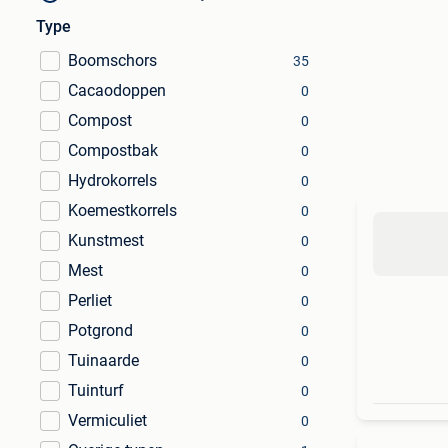
Type
Boomschors
35
Cacaodoppen
0
Compost
0
Compostbak
0
Hydrokorrels
0
Koemestkorrels
0
Kunstmest
0
Mest
0
Perliet
0
Potgrond
0
Tuinaarde
0
Tuinturf
0
Vermiculiet
0