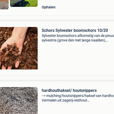
Ophalen
Schors Sylvester boomschors 10/20
Sylvester boomschors afkomstig van de pinus
sylvestris (grove den met lange naalden),
rechtstreeks uit de bossen van de belgische
ardennen, luxemburg en noord-frankrijk . -
Natuurlijke lichtbruine kle
hardhouthaksel/ houtsnippers
--> mulching/houtsnippers/haksel van hardhou
Vermalen uit zagerij-resthout
/kruinhout/boomwortels) => grove fractie = g
stukken => langere ligduur!! Toepassing =