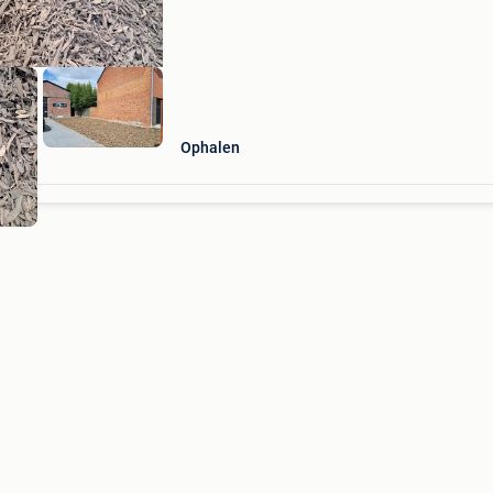
(goedkoper alterna
Ophalen