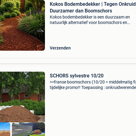
Kokos Bodembedekker | Tegen Onkruid
Duurzamer dan Boomschors
Kokos bodembedekker is een duurzaam en
natuurlijk alternatief voor boomschors en
houtsnippers. Het helpt onkruidgroei te
verminderen, houdt vocht langer vast in de b
en geeft uw tuin een fraaie na
Verzenden
SCHORS sylvestre 10/20
>>franse boomschors (10/20 = middelmatig fi
tijdelijke promo!! Toepassing : onkruidwerende
bodembedekking in tuin, borders,... Valdemp
grondlaag in speelpleinen, speelzones,....
Bodembede