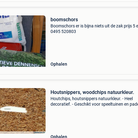
boomschors
Boomschors er is bijna niets uit de zak prijs 5 
0495 520803
Ophalen
Houtsnippers, woodchips natuurkleur.
Houtchips, houtsnippers natuurkleur. - Heel
decoratief. - Geschikt voor speeltuinen en pade
In combinatie, met speeltoestellen (aanwende
valdempend materiaal) - mooie kleurcombinati
make
Ophalen