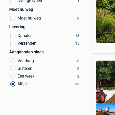
Overige typen
1
Moet nu weg
Moet nu weg
0
Levering
Ophalen
18
Verzenden
15
Aangeboden sinds
Vandaag
0
Gisteren
0
Een week
2
Altijd
33