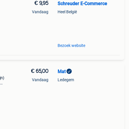
€ 9,95
Schreuder E-Commerce
Vandaag
Heel België
odem
Bezoek website
€ 65,00
Mat
jn)
Vandaag
Ledegem
ende