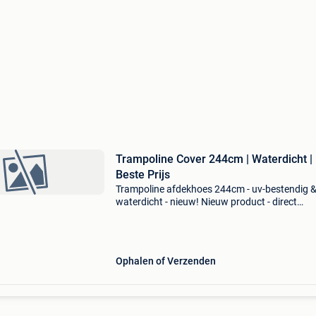
Trampoline Cover 244cm | Waterdicht |
Beste Prijs
Trampoline afdekhoes 244cm - uv-bestendig 
waterdicht - nieuw! Nieuw product - direct
leverbaar uit voorraad. - Past op trampolines 
244cm - gemaakt van uv-bestendig, vezel vers
pvc - ela
Ophalen of Verzenden