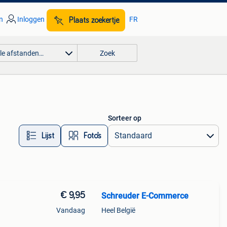
n
Inloggen
FR
Plaats zoekertje
lle afstanden…
Zoek
Sorteer op
Lijst
Foto’s
€ 9,95
Schreuder E-Commerce
Vandaag
Heel België