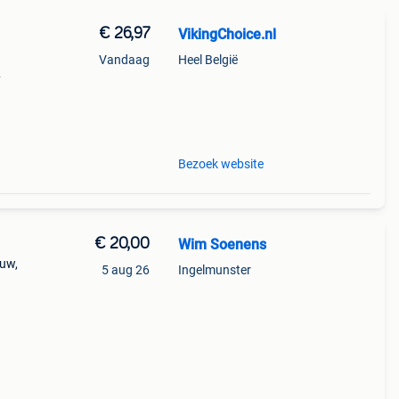
€ 26,97
VikingChoice.nl
Vandaag
Heel België
&
van
terkt
Bezoek website
€ 20,00
Wim Soenens
euw,
5 aug 26
Ingelmunster