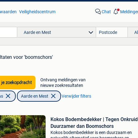
waarden
Veiligheidscentrum
Chat
Meldinge
Aarde en Mest
A
ltaten
voor 'boomschors'
Ontvang meldingen van
 je zoekopdracht
nieuwe zoekresultaten
as
Aarde en Mest
Verwijder filters
Kokos Bodembedekker | Tegen Onkruid
Duurzamer dan Boomschors
Kokos bodembedekker is een duurzaam en