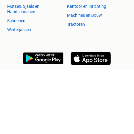
Mutsen, Sjaals en
Kantoor en Inrichting
Handschoenen
Machines en Bouw
Schoenen
Tractoren
Winterjassen
2dehands Zakelijk
Veilig en Succesvol
Help en info
Voorwaarden
Privacyverklaring
Cookiebeleid
Privacyvoorkeuren