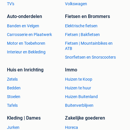
TV's
Volkswagen
Auto-onderdelen
Fietsen en Brommers
Banden en Velgen
Elektrische fietsen
Carrosserie en Plaatwerk
Fietsen | Bakfietsen
Motor en Toebehoren
Fietsen | Mountainbikes en
ATB
Interieur en Bekleding
Snorfietsen en Snorscooters
Huis en Inrichting
Immo
Zetels
Huizen te Koop
Bedden
Huizen te huur
Stoelen
Huizen Buitenland
Tafels
Buitenverblijven
Kleding | Dames
Zakelijke goederen
Jurken
Horeca