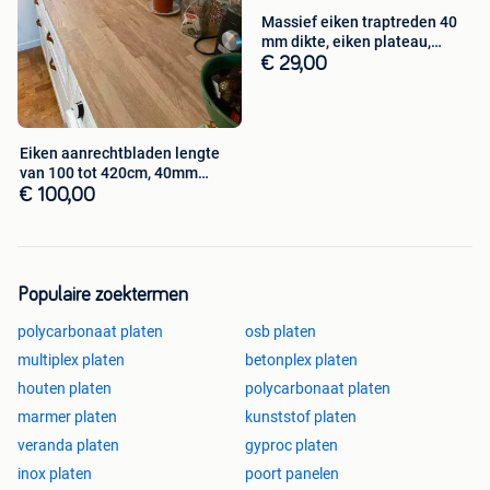
Massief eiken traptreden 40
mm dikte, eiken plateau,
stootb.
€ 29,00
Eiken aanrechtbladen lengte
van 100 tot 420cm, 40mm
werkblad
€ 100,00
Populaire zoektermen
polycarbonaat platen
osb platen
multiplex platen
betonplex platen
houten platen
polycarbonaat platen
marmer platen
kunststof platen
veranda platen
gyproc platen
inox platen
poort panelen