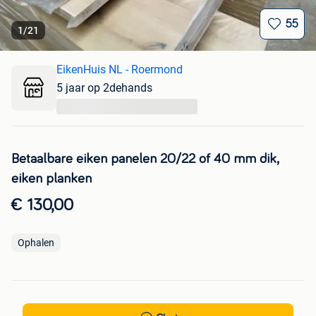
55
1
/
21
EikenHuis NL - Roermond
5 jaar op 2dehands
...
Betaalbare eiken panelen 20/22 of 40 mm dik,
eiken planken
€ 130,00
Ophalen