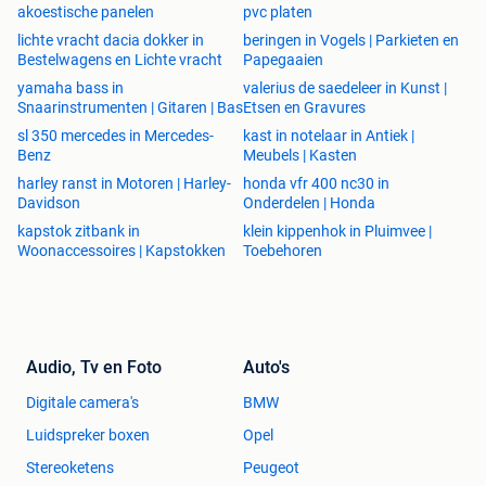
akoestische panelen
pvc platen
lichte vracht dacia dokker in
beringen in Vogels | Parkieten en
Bestelwagens en Lichte vracht
Papegaaien
yamaha bass in
valerius de saedeleer in Kunst |
Snaarinstrumenten | Gitaren | Bas
Etsen en Gravures
sl 350 mercedes in Mercedes-
kast in notelaar in Antiek |
Benz
Meubels | Kasten
harley ranst in Motoren | Harley-
honda vfr 400 nc30 in
Davidson
Onderdelen | Honda
kapstok zitbank in
klein kippenhok in Pluimvee |
Woonaccessoires | Kapstokken
Toebehoren
Audio, Tv en Foto
Auto's
Digitale camera's
BMW
Luidspreker boxen
Opel
Stereoketens
Peugeot