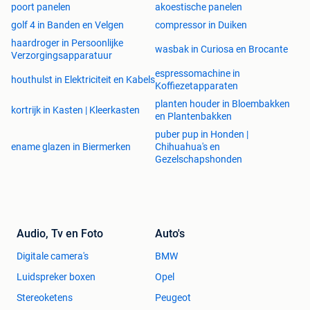
poort panelen
akoestische panelen
golf 4 in Banden en Velgen
compressor in Duiken
haardroger in Persoonlijke
wasbak in Curiosa en Brocante
Verzorgingsapparatuur
espressomachine in
houthulst in Elektriciteit en Kabels
Koffiezetapparaten
planten houder in Bloembakken
kortrijk in Kasten | Kleerkasten
en Plantenbakken
puber pup in Honden |
ename glazen in Biermerken
Chihuahua's en
Gezelschapshonden
Audio, Tv en Foto
Auto's
Digitale camera's
BMW
Luidspreker boxen
Opel
Stereoketens
Peugeot