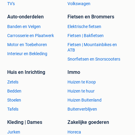
TV's
Volkswagen
Auto-onderdelen
Fietsen en Brommers
Banden en Velgen
Elektrische fietsen
Carrosserie en Plaatwerk
Fietsen | Bakfietsen
Motor en Toebehoren
Fietsen | Mountainbikes en
ATB
Interieur en Bekleding
Snorfietsen en Snorscooters
Huis en Inrichting
Immo
Zetels
Huizen te Koop
Bedden
Huizen te huur
Stoelen
Huizen Buitenland
Tafels
Buitenverblijven
Kleding | Dames
Zakelijke goederen
Jurken
Horeca