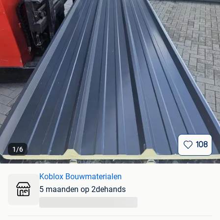
108
1
/
6
Koblox Bouwmaterialen
5 maanden op 2dehands
...