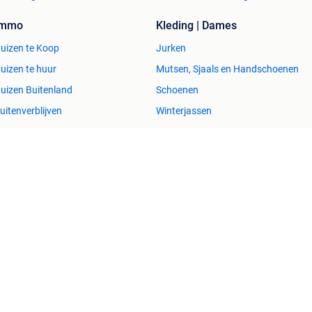
Immo
Kleding | Dames
uizen te Koop
Jurken
uizen te huur
Mutsen, Sjaals en Handschoenen
uizen Buitenland
Schoenen
uitenverblijven
Winterjassen
esvol
Help en info
Voorwaarden
Privacyverklaring
Over 2dehands
Adevinta
Sitemap