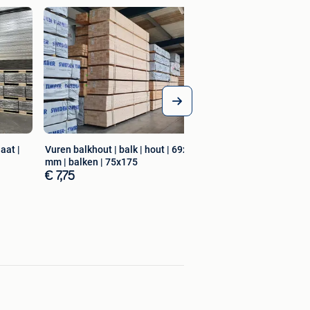
PVC traprenovatie |
trap | overzettrede
€ 44,95
aat |
Vuren balkhout | balk | hout | 69x169
mm | balken | 75x175
€ 7,75