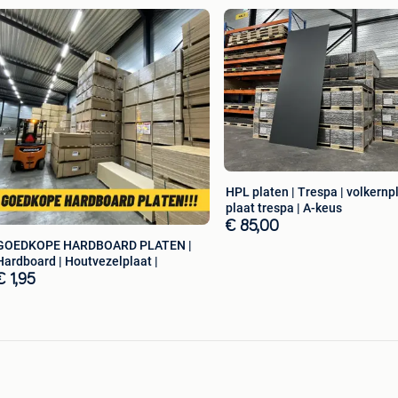
ebben wij diverse mogelijkheden vermeld op onze
onze website onder het kopje ‘transport’. Indien u zelf
 probleem. Ook kunt u bij ons 2 uur lang gratis een
 de A58)
HPL platen | Trespa | volkernpl
plaat trespa | A-keus
€ 85,00
GOEDKOPE HARDBOARD PLATEN |
Hardboard | Houtvezelplaat |
€ 1,95