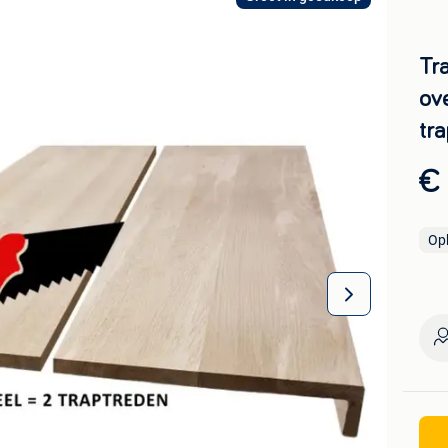
Tra
ove
tr
€
Op