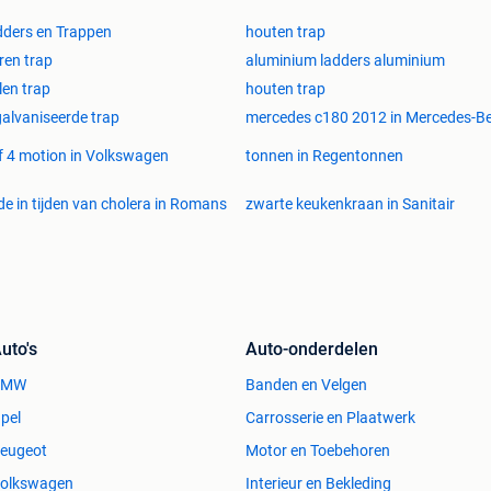
t één van de grootste partijhandelaren in Doe-Het-
ders en Trappen
houten trap
schade, faillissement, en gelegenheidspartijen direct bij
eren trap
aluminium ladders aluminium
deze in onze outlet tegen de laagste prijs aan
len trap
houten trap
U let toch ook op de kleintjes?!
alvaniseerde trap
mercedes c180 2012 in Mercedes-B
n typefouten en prijswijzigingen.
f 4 motion in Volkswagen
tonnen in Regentonnen
fde in tijden van cholera in Romans
zwarte keukenkraan in Sanitair
uto's
Auto-onderdelen
BMW
Banden en Velgen
pel
Carrosserie en Plaatwerk
eugeot
Motor en Toebehoren
olkswagen
Interieur en Bekleding