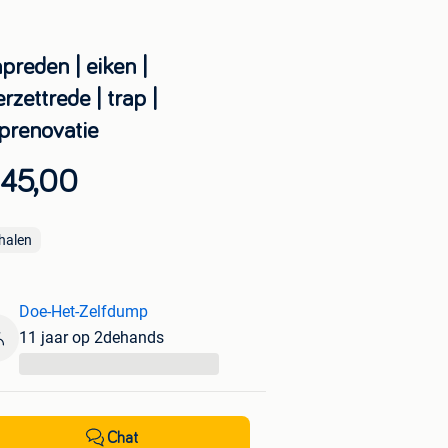
preden | eiken |
rzettrede | trap |
aprenovatie
 45,00
halen
Doe-Het-Zelfdump
11 jaar op 2dehands
...
Chat