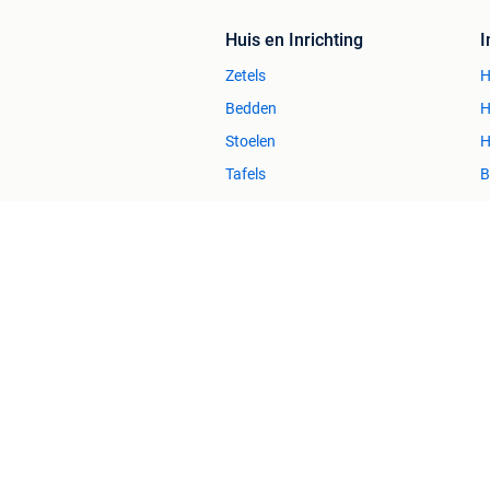
Huis en Inrichting
Zetels
H
Bedden
H
Stoelen
H
Tafels
B
2dehands Zakelijk
Veilig en Succ