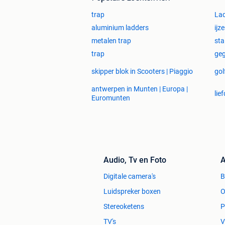
Doe-Het-Zelfdump behoort inmiddels to
trap
Lad
Zelfproducten. Wij kopen vooral rest, 
aluminium ladders
ijz
de fabriek of importeur. Wij verkopen 
metalen trap
sta
handelaren, aannemers en particulier. 
trap
geg
Advertenties zijn onder voorbehoud va
skipper blok in Scooters | Piaggio
gol
antwerpen in Munten | Europa |
lie
Euromunten
Audio, Tv en Foto
A
Digitale camera's
Luidspreker boxen
O
Stereoketens
P
TV's
V