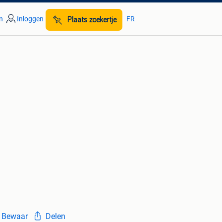
n
Inloggen
FR
Plaats zoekertje
Bewaar
Delen