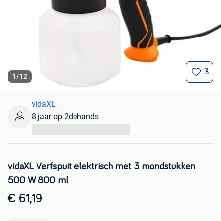
3
1
/
12
vidaXL
8 jaar op 2dehands
...
vidaXL Verfspuit elektrisch met 3 mondstukken
500 W 800 ml
€ 61,19