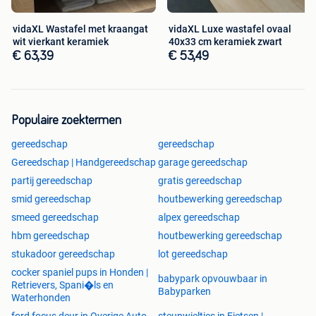
Ontdek dit product nu op onze website!
vidaXL Wastafel met kraangat
vidaXL Luxe wastafel ovaal
wit vierkant keramiek
40x33 cm keramiek zwart
€ 63,39
€ 53,49
Populaire zoektermen
gereedschap
gereedschap
Gereedschap | Handgereedschap
garage gereedschap
partij gereedschap
gratis gereedschap
smid gereedschap
houtbewerking gereedschap
smeed gereedschap
alpex gereedschap
hbm gereedschap
houtbewerking gereedschap
stukadoor gereedschap
lot gereedschap
cocker spaniel pups in Honden |
babypark opvouwbaar in
Retrievers, Spani�ls en
Babyparken
Waterhonden