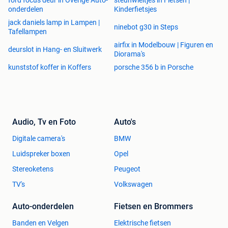
ford focus deur in Overige Auto-
steunwieltjes in Fietsen |
onderdelen
Kinderfietsjes
jack daniels lamp in Lampen |
ninebot g30 in Steps
Tafellampen
airfix in Modelbouw | Figuren en
deurslot in Hang- en Sluitwerk
Diorama's
kunststof koffer in Koffers
porsche 356 b in Porsche
Audio, Tv en Foto
Auto's
Digitale camera's
BMW
Luidspreker boxen
Opel
Stereoketens
Peugeot
TV's
Volkswagen
Auto-onderdelen
Fietsen en Brommers
Banden en Velgen
Elektrische fietsen