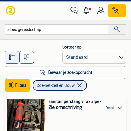
Doe-het-zelf en Bouw
Sorteer op
Alle afstanden…
Bewaar je zoekopdracht
Filters
Doe-het-zelf en Bouw
sanitair perstang virax alpex
Zie omschrijving
Details