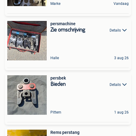
Marke
Vandaag
persmachine
Zie omschrijving
Details
Halle
3 aug 26
persbek
Bieden
Details
Pittem
1 aug 26
Rems perstang