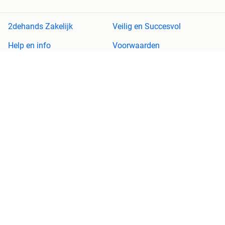
2dehands Zakelijk
Veilig en Succesvol
Help en info
Voorwaarden
Privacyverklaring
Cookiebeleid
Privacyvoorkeuren
Over 2dehands
Adevinta
Sitemap
2dehands is niet aansprakelijk voor (gevolg)schade die voortkomt
uit het gebruik van deze site, dan wel uit fouten of ontbrekende
functionaliteiten op deze site.
Copyright © 2026 Marktplaats B.V. Alle rechten voorbehouden.
een
onderneming