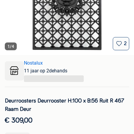
2
1
/
4
Nostalux
11 jaar op 2dehands
...
Deurroosters Deurrooster H:100 x B:56 Ruit R 467
Raam Deur
€ 309,00