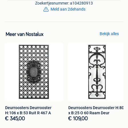
buitenverlichting in alle stijlen en materialen. Daarnaast
Zoekertjesnummer: a104280913
kunt u bij Nostalux terecht voor binnenverlichting,
Meld aan 2dehands
zonnewijzers, brievenbussen, feestverlichting, parkbanken,
windlichten & tuin accessoires.
Interesse in dit mooie product? Bekijk dit product op:
Bekijk alles
Meer van Nostalux
Deurroosters Deurrooster
Deurroosters Deurrooster H:80
H:106 x B:53 Ruit R 467 A
x B:25 O 60 Raam Deur
€ 345,00
€ 109,00