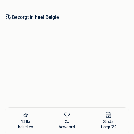
andere afmeting. Wij adviseren je dan ook, zoals
gebruikelijk bij het vervaardigen van een deur, om eerst het
Bezorgt in heel België
deurrooster in de gewenste kleur te bestellen en deze na
ontvangst af te laten meten in de deur. De deurroosters
kunnen door je zelf pas geslepen worden voor de juiste
maat door middel van een doorslijpschijf.
Veilig bestellen bij Nostalux...
- Nostalux heeft het Thuiswinkel Waarborg
- Nostalux heeft een 9+ beoordeling van haar klanten
- Nostalux bestaat al meer dan 50 jaar
- Product niet naar wens? Retourneren zonder reden geen
probleem!
Nog veel meer...
138x
2x
Sinds
bekeken
bewaard
1 sep '22
In de collectie van Nostalux vindt u een groots assortiment