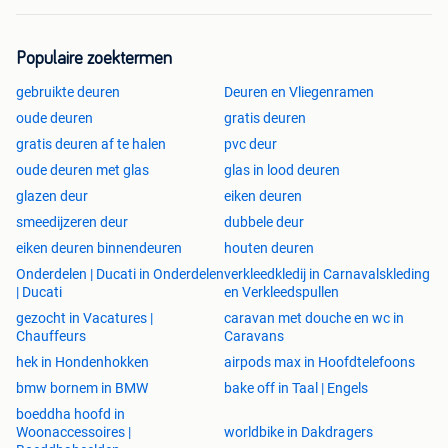
Populaire zoektermen
gebruikte deuren
Deuren en Vliegenramen
oude deuren
gratis deuren
gratis deuren af te halen
pvc deur
oude deuren met glas
glas in lood deuren
glazen deur
eiken deuren
smeedijzeren deur
dubbele deur
eiken deuren binnendeuren
houten deuren
Onderdelen | Ducati in Onderdelen
verkleedkledij in Carnavalskleding
| Ducati
en Verkleedspullen
gezocht in Vacatures |
caravan met douche en wc in
Chauffeurs
Caravans
hek in Hondenhokken
airpods max in Hoofdtelefoons
bmw bornem in BMW
bake off in Taal | Engels
boeddha hoofd in
Woonaccessoires |
worldbike in Dakdragers