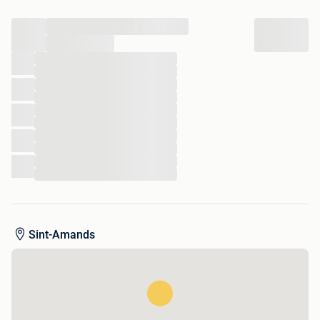
...
...
...
...
...
...
...
...
...
...
...
...
Sint-Amands