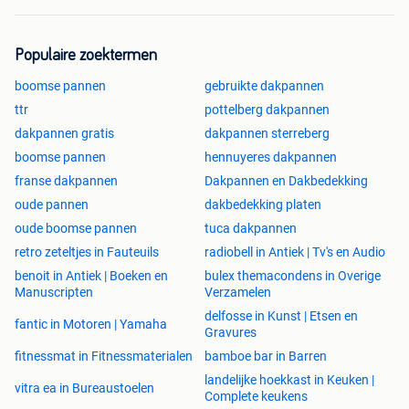
Populaire zoektermen
boomse pannen
gebruikte dakpannen
ttr
pottelberg dakpannen
dakpannen gratis
dakpannen sterreberg
boomse pannen
hennuyeres dakpannen
franse dakpannen
Dakpannen en Dakbedekking
oude pannen
dakbedekking platen
oude boomse pannen
tuca dakpannen
retro zeteltjes in Fauteuils
radiobell in Antiek | Tv's en Audio
benoit in Antiek | Boeken en
bulex themacondens in Overige
Manuscripten
Verzamelen
delfosse in Kunst | Etsen en
fantic in Motoren | Yamaha
Gravures
fitnessmat in Fitnessmaterialen
bamboe bar in Barren
landelijke hoekkast in Keuken |
vitra ea in Bureaustoelen
Complete keukens