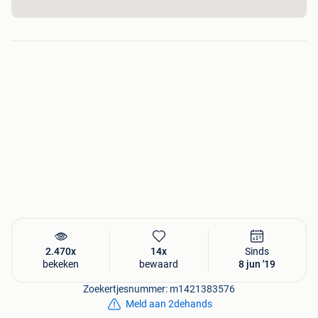
2.470x
14x
Sinds
bekeken
bewaard
8 jun '19
Zoekertjesnummer: m1421383576
Meld aan 2dehands