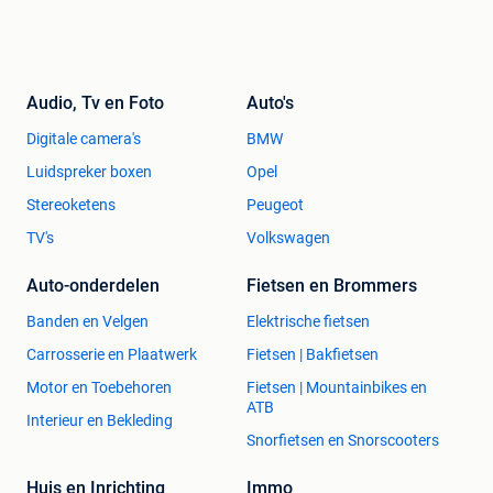
Audio, Tv en Foto
Auto's
Digitale camera's
BMW
Luidspreker boxen
Opel
Stereoketens
Peugeot
TV's
Volkswagen
Auto-onderdelen
Fietsen en Brommers
Banden en Velgen
Elektrische fietsen
Carrosserie en Plaatwerk
Fietsen | Bakfietsen
Motor en Toebehoren
Fietsen | Mountainbikes en
ATB
Interieur en Bekleding
Snorfietsen en Snorscooters
Huis en Inrichting
Immo