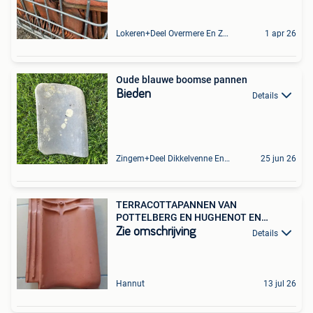
Lokeren+Deel Overmere En Zele
1 apr 26
Oude blauwe boomse pannen
Bieden
Details
Zingem+Deel Dikkelvenne En Nederzwalm-Hermelgem
25 jun 26
TERRACOTTAPANNEN VAN
POTTELBERG EN HUGHENOT EN
TEEWEN
Zie omschrijving
Details
Hannut
13 jul 26