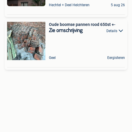
Hechtel + Deel Helchteren
5 aug 26
Oude boomse pannen rood 650st +-
Zie omschrijving
Details
Geel
Eergisteren