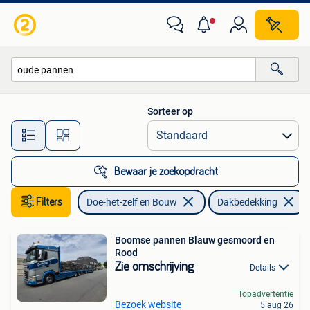
Dakpannen en Dakbedekking
Sorteer op
Alle afstanden…
Bewaar je zoekopdracht
Filters
Doe-het-zelf en Bouw
Dakbedekking
Boomse pannen Blauw gesmoord en
Rood
Zie omschrijving
Details
Topadvertentie
Bezoek website
5 aug 26