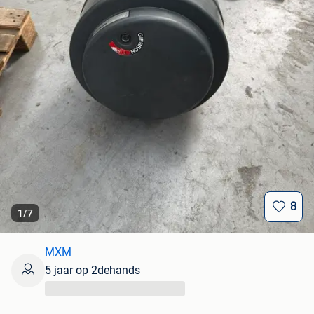
8
1
/
7
MXM
5 jaar op 2dehands
...