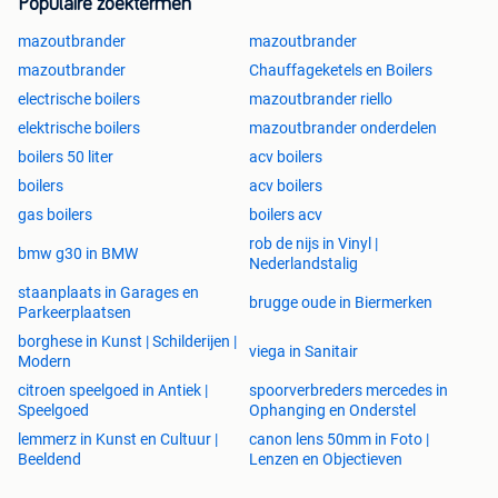
Populaire zoektermen
mazoutbrander
mazoutbrander
mazoutbrander
Chauffageketels en Boilers
electrische boilers
mazoutbrander riello
elektrische boilers
mazoutbrander onderdelen
boilers 50 liter
acv boilers
boilers
acv boilers
gas boilers
boilers acv
rob de nijs in Vinyl |
bmw g30 in BMW
Nederlandstalig
staanplaats in Garages en
brugge oude in Biermerken
Parkeerplaatsen
borghese in Kunst | Schilderijen |
viega in Sanitair
Modern
citroen speelgoed in Antiek |
spoorverbreders mercedes in
Speelgoed
Ophanging en Onderstel
lemmerz in Kunst en Cultuur |
canon lens 50mm in Foto |
Beeldend
Lenzen en Objectieven