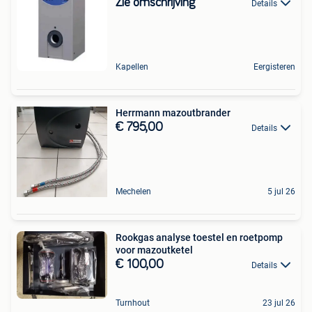
Zie omschrijving
Details
Kapellen
Eergisteren
Herrmann mazoutbrander
€ 795,00
Details
Mechelen
5 jul 26
Rookgas analyse toestel en roetpomp
voor mazoutketel
€ 100,00
Details
Turnhout
23 jul 26