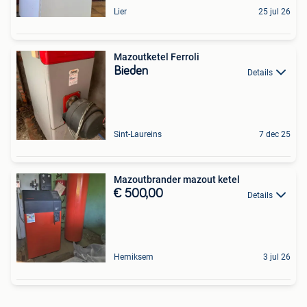
Lier
25 jul 26
Mazoutketel Ferroli
Bieden
Details
Sint-Laureins
7 dec 25
Mazoutbrander mazout ketel
€ 500,00
Details
Hemiksem
3 jul 26