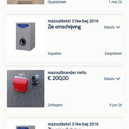
Opglabbeek
1 mei 26
mazoutketel 31kw bwj 2016
Zie omschrijving
Details
Kapellen
Eergisteren
mazoutbrander riello
€ 200,00
Details
Zottegem
9 jun 26
mazoutketel 31kw bwj 2016