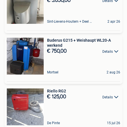
€ 3.650,00
Details
Sint-Lievens-Houtem + Deel Oombergen
2 apr 26
Buderus G215 + Weishaupt WL20-A
werkend
€ 750,00
Details
Mortsel
2 aug 26
Riello RG2
€ 125,00
Details
De Pinte
15 jul 26