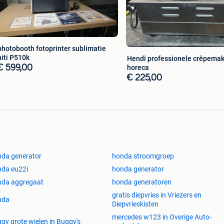
photobooth fotoprinter sublimatie
hiti P510k
Hendi professionele crêpemak
€ 599,00
horeca
€ 225,00
da generator
honda stroomgroep
da eu22i
honda generator
nda aggregaat
honda generatoren
gratis diepvries in Vriezers en
nda
Diepvrieskisten
mercedes w123 in Overige Auto-
gy grote wielen in Buggy's