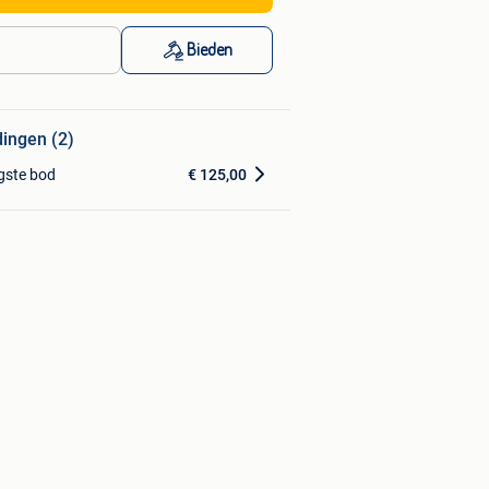
Bieden
dingen (2)
gste bod
€ 125,00