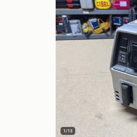
1
/
13