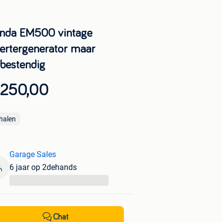
nda EM500 vintage
vertergenerator maar
kbestendig
 250,00
halen
Garage Sales
6 jaar op 2dehands
...
Chat