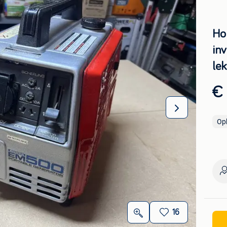
Ho
in
le
€
Op
16