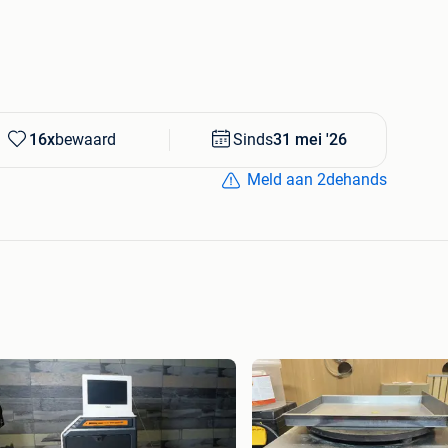
16x
bewaard
Sinds
31 mei '26
Meld aan 2dehands