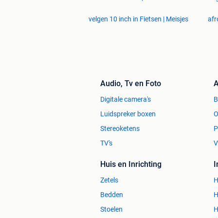
velgen 10 inch in Fietsen | Meisjes
afr
Audio, Tv en Foto
A
Digitale camera's
Luidspreker boxen
O
Stereoketens
P
TV's
V
Huis en Inrichting
Zetels
H
Bedden
H
Stoelen
H