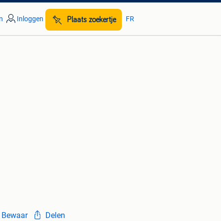
n
Inloggen
FR
Plaats zoekertje
Bewaar
Delen