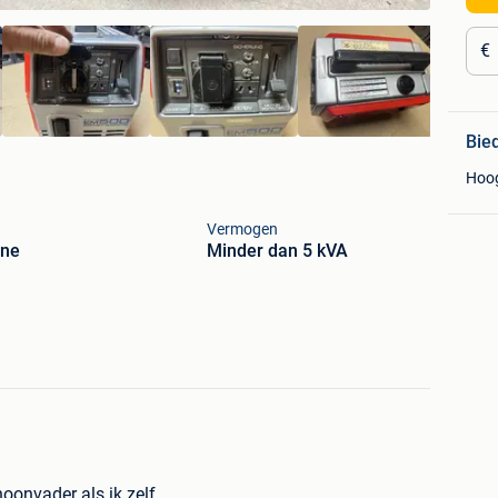
€
Bie
Hoo
Vermogen
ine
Minder dan 5 kVA
hoonvader als ik zelf