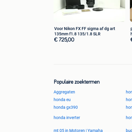
Voor Nikon FX FF sigma af dg art
135mm f1.8 135/1.8 SLR
€ 725,00
Populaire zoektermen
Aggregaten
hon
honda eu
hon
honda gx390
ho
honda inverter
ho
mt 05 in Motoren | Yamaha
bug