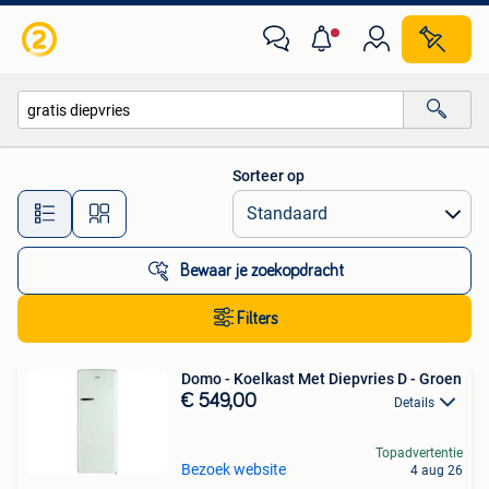
Alle categorieën…
Sorteer op
Alle afstanden…
Bewaar je zoekopdracht
Filters
Domo - Koelkast Met Diepvries D - Groen
€ 549,00
Details
Topadvertentie
Bezoek website
4 aug 26