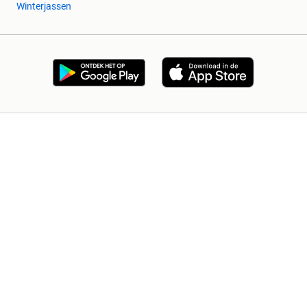
Winterjassen
2dehands Zakelijk
Veilig en Succesvol
Help en info
Voorwaarden
Privacyverklaring
Cookiebeleid
Privacyvoorkeuren
Over 2dehands
Adevinta
Sitemap