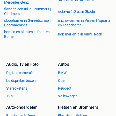
swarovski in Swarovski
Mercedes-Benz
flandria consul in Brommers |
octavia 1.0 tsi in Skoda
Oldtimers
sloophamer in Gereedschap |
microwormen in Vissen | Aquaria
Boormachines
en Toebehoren
bomen en planten in Planten |
bob marley lp in Vinyl | Rock
Bomen
Audio, Tv en Foto
Auto's
Digitale camera's
BMW
Luidspreker boxen
Opel
Stereoketens
Peugeot
TV's
Volkswagen
Auto-onderdelen
Fietsen en Brommers
Banden en Velgen
Elektrische fietsen