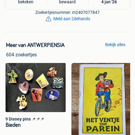
bekeken
bewaard
4 jun '26
Zoekertjesnummer: m2407077847
Meld aan 2dehands
Bekijk alles
Meer van ANTWERPIENSIA
604 zoekertjes
9 Disney pins 📌📌📌
Bieden