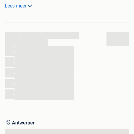
💊 De lege dagbox plaatst u achteraan in de houder.
Lees meer
💊 Vooraan verschijnt dan de dagbox voor de volgende
dag.
————————————————————————
...
Medicijnbox Pillendoos 7 dagen 💊💊💊
_
...
📦 Pakje vanaf 5,40€, bpost ophaalpunt.
...
...
🇳🇱 pakje via Relay, 7,00€ naar ophaalpunt.
...
...
...
...
...
...
...
...
Antwerpen