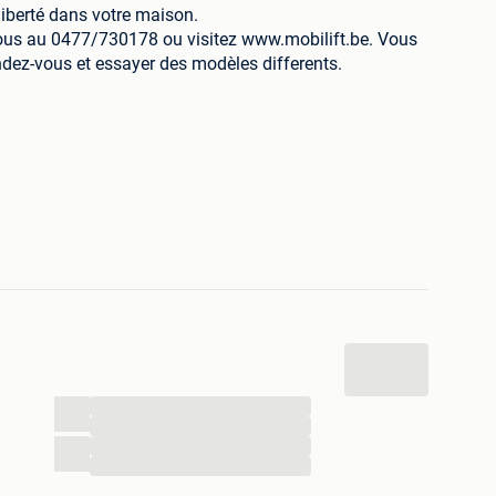
liberté dans votre maison.
nous au 0477/730178 ou visitez www.mobilift.be. Vous
dez-vous et essayer des modèles differents.
ers et plates-formes dans toute la Belgique. Fiable et
. 24 heures par jour, 7 jours par semaine, nous sommes
es techniques. Vous pouvez également nous appeler
 pièces de rechange pour votre monte-escalier.
Levant Comfort
mate
...
...
790 € Installation incluse.
...
0 Euro.
...