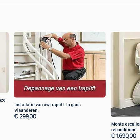
nze
Installatie van uw traplift. In gans
Vlaanderen.
€ 299,00
Monte escalier
reconditioné
€ 1.690,00