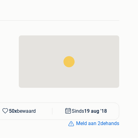
 ascenseur monte platformes Stanna Stannah
50x
bewaard
Sinds
19 aug '18
Meld aan 2dehands