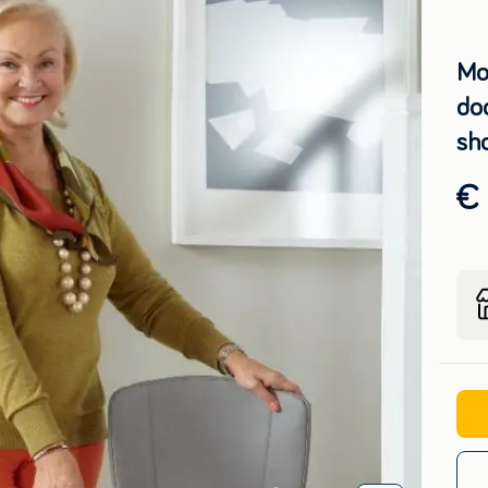
Mon
doc
sh
€ 