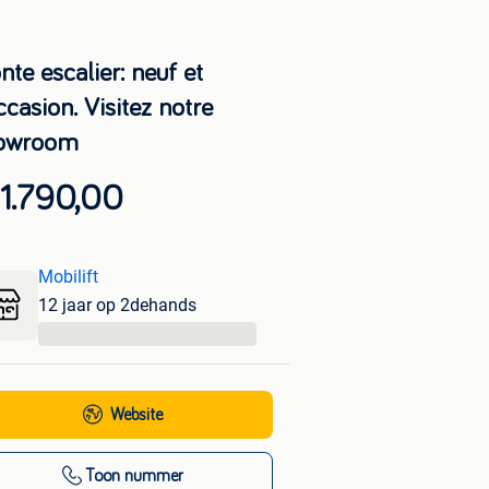
te escalier: neuf et
casion. Visitez notre
owroom
1.790,00
Mobilift
12 jaar op 2dehands
...
Website
Toon nummer