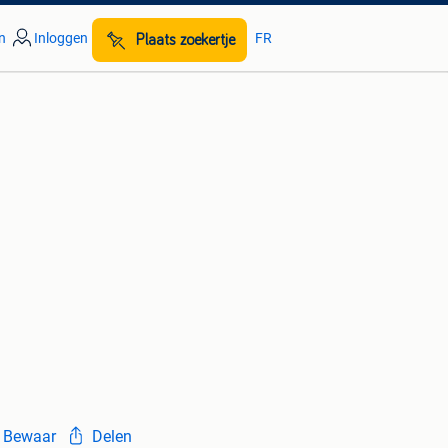
n
Inloggen
FR
Plaats zoekertje
Bewaar
Delen