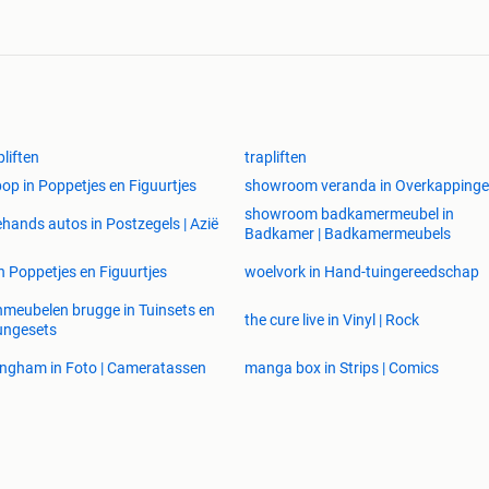
pliften
trapliften
pop in Poppetjes en Figuurtjes
showroom veranda in Overkapping
showroom badkamermeubel in
hands autos in Postzegels | Azië
Badkamer | Badkamermeubels
in Poppetjes en Figuurtjes
woelvork in Hand-tuingereedschap
nmeubelen brugge in Tuinsets en
the cure live in Vinyl | Rock
ungesets
lingham in Foto | Cameratassen
manga box in Strips | Comics