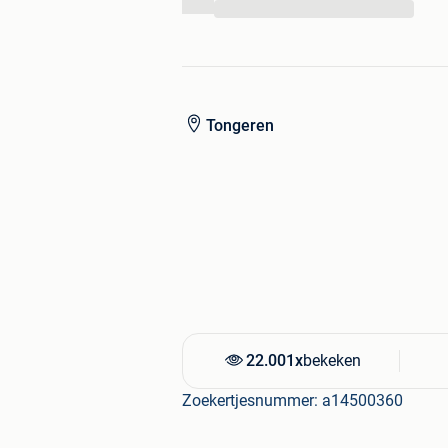
Nous garantissons le meilleur prix.
...
Mots-clés: monte escalier entretien
Tongeren
22.001x
bekeken
Zoekertjesnummer: a14500360