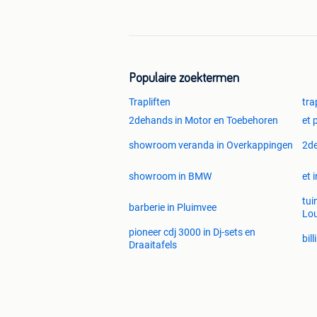
Populaire zoektermen
Trapliften
tra
2dehands in Motor en Toebehoren
et 
showroom veranda in Overkappingen
2de
showroom in BMW
et 
tui
barberie in Pluimvee
Lo
pioneer cdj 3000 in Dj-sets en
bil
Draaitafels