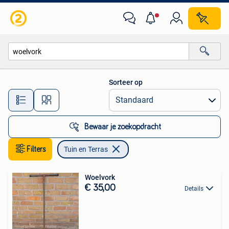
Tuin en Terras
Sorteer op
Alle afstanden…
Bewaar je zoekopdracht
Filters
Tuin en Terras
Woelvork
€ 35,00
Details