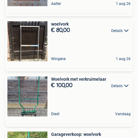
Aalter
1 aug 26
woelvork
€ 80,00
Details
Wingene
1 aug 26
Woelvork met verkruimelaar
€ 100,00
Details
Diest
Vandaag
Garageverkoop: woelvork