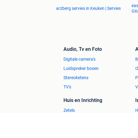
eas
arzberg servies in Keuken | Servies
Git
Audio, Tv en Foto
A
Digitale camera's
Luidspreker boxen
O
Stereoketens
P
TV's
V
Huis en Inrichting
Zetels
H
Bedden
H
Stoelen
H
Tafels
B