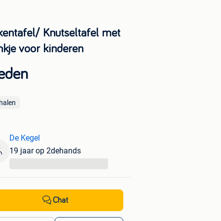
kentafel/ Knutseltafel met
nkje voor kinderen
eden
halen
De Kegel
19 jaar op 2dehands
...
Chat