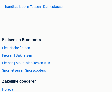
handtas lupo in Tassen | Damestassen
Fietsen en Brommers
Elektrische fietsen
Fietsen | Bakfietsen
Fietsen | Mountainbikes en ATB
Snorfietsen en Snorscooters
Zakelijke goederen
Horeca
Kantoor en Inrichting
Machines en Bouw
Tractoren