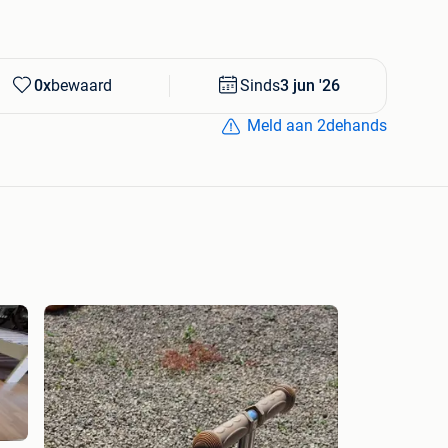
0x
bewaard
Sinds
3 jun '26
Meld aan 2dehands