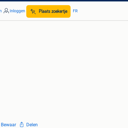
n
Inloggen
FR
Plaats zoekertje
Bewaar
Delen