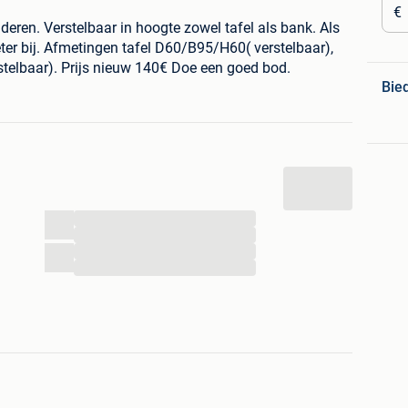
€
eren. Verstelbaar in hoogte zowel tafel als bank. Als
eter bij. Afmetingen tafel D60/B95/H60( verstelbaar),
elbaar). Prijs nieuw 140€ Doe een goed bod.
Bie
...
...
...
...