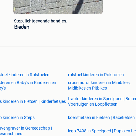
Step, lichtgevende bandjes.
Bieden
stoel kinderen in Rolstoelen
rolstoel kinderen in Rolstoelen
deren en Baby's in Kinderen en
crossmotor kinderen in Minibikes,
y's
Midibikes en Pitbikes
tractor kinderen in Speelgoed | Buiten
ts kinderen in Fietsen | Kinderfietsjes
Voertuigen en Loopfietsen
p kinderen in Steps
koersfietsen in Fietsen | Racefietsen
uvengraver in Gereedschap |
lego 7498 in Speelgoed | Duplo en L
eesmachines