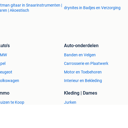
tman gitaar in Snaarinstrumenten |
drynites in Badjes en Verzorging
aren | Akoestisch
uto's
Auto-onderdelen
BMW
Banden en Velgen
pel
Carrosserie en Plaatwerk
eugeot
Motor en Toebehoren
olkswagen
Interieur en Bekleding
Immo
Kleding | Dames
uizen te Koop
Jurken
uizen te huur
Mutsen, Sjaals en Handschoenen
uizen Buitenland
Schoenen
uitenverblijven
Winterjassen