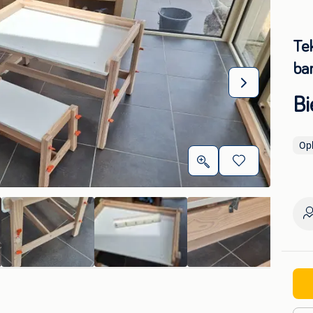
Te
ba
Bi
Op