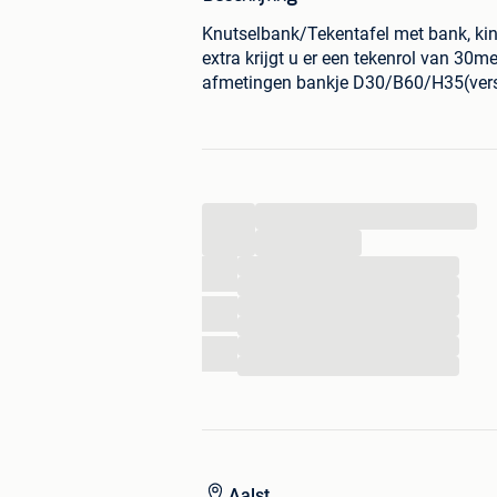
Knutselbank/Tekentafel met bank, kind
extra krijgt u er een tekenrol van 30m
afmetingen bankje D30/B60/H35(verst
...
...
...
...
...
...
...
...
Aalst