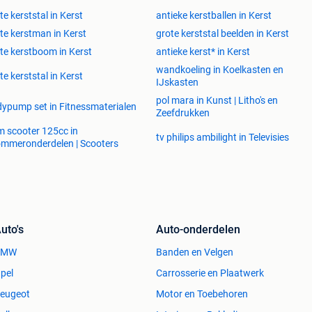
te kerststal in Kerst
antieke kerstballen in Kerst
te kerstman in Kerst
grote kerststal beelden in Kerst
te kerstboom in Kerst
antieke kerst* in Kerst
wandkoeling in Koelkasten en
te kerststal in Kerst
IJskasten
pol mara in Kunst | Litho's en
ypump set in Fitnessmaterialen
Zeefdrukken
 scooter 125cc in
tv philips ambilight in Televisies
mmeronderdelen | Scooters
uto's
Auto-onderdelen
BMW
Banden en Velgen
pel
Carrosserie en Plaatwerk
eugeot
Motor en Toebehoren