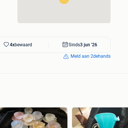
4x
bewaard
Sinds
3 jun '26
Meld aan 2dehands