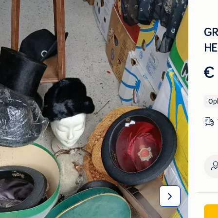
GR
HE
€
Op