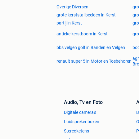
Overige Diversen
gro
grote kerststal beelden in Kerst
gro
partij in Kerst
gro
antieke kerstboom in Kerst
gro
bbs velgen golf in Banden en Velgen
bod
agm
renault super 5 in Motor en Toebehoren
Bro
Audio, Tv en Foto
A
Digitale camera's
Luidspreker boxen
O
Stereoketens
P