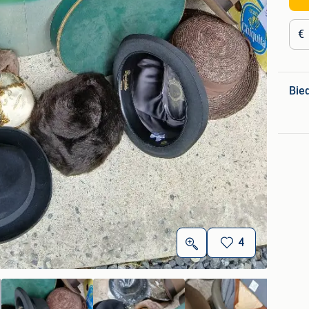
€
Bie
4