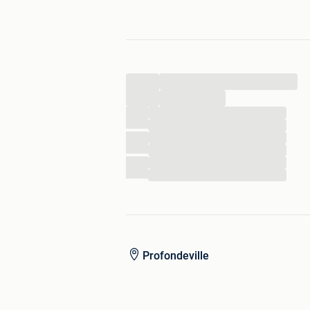
LOT VERKOCHT ZONDER DE DISPLA
KOMEN AFHALEN BIJ 5170 LESVE 
...
...
...
...
...
...
...
...
Profondeville