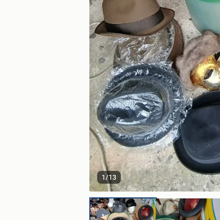
1
/
13