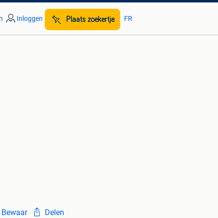
n
Inloggen
FR
Plaats zoekertje
Bewaar
Delen