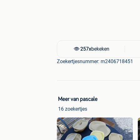
257x
bekeken
Zoekertjesnummer: m2406718451
Meer van pascale
16 zoekertjes