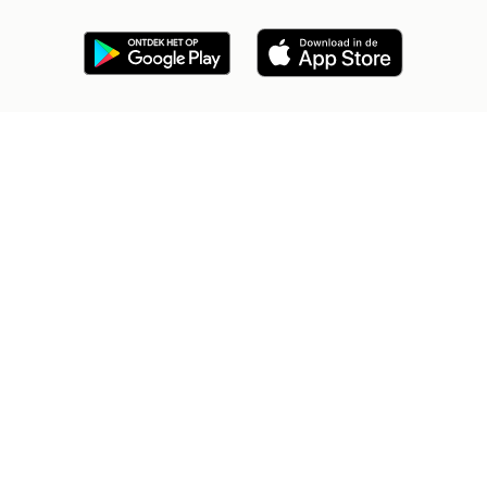
2dehands Zakelijk
Veilig en Succesvol
Help en info
Voorwaarden
Privacyverklaring
Cookiebeleid
Privacyvoorkeuren
Over 2dehands
Adevinta
Sitemap
2dehands is niet aansprakelijk voor (gevolg)schade die voortkomt
uit het gebruik van deze site, dan wel uit fouten of ontbrekende
functionaliteiten op deze site.