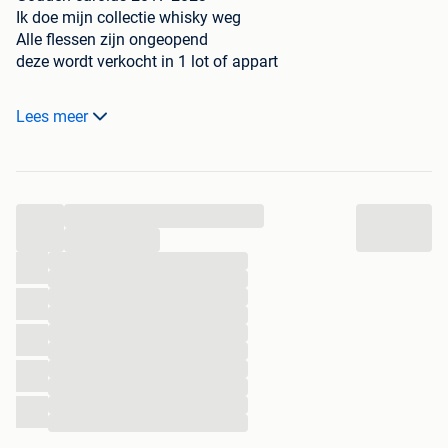
Ik doe mijn collectie whisky weg
Alle flessen zijn ongeopend
deze wordt verkocht in 1 lot of appart
2017 200€
Lees meer
2018 180€
2019 160€
2020 140€
2021 120€
...
2022 100€
2023 80€
...
...
...
Of 750 1 lot
...
...
...
...
...
...
...
...