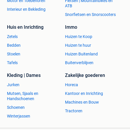
Motor en Toebehoren
Fietsen | Mountainbikes en
ATB
Interieur en Bekleding
Snorfietsen en Snorscooters
Huis en Inrichting
Immo
Zetels
Huizen te Koop
Bedden
Huizen te huur
Stoelen
Huizen Buitenland
Tafels
Buitenverblijven
Kleding | Dames
Zakelijke goederen
Jurken
Horeca
Mutsen, Sjaals en
Kantoor en Inrichting
Handschoenen
Machines en Bouw
Schoenen
Tractoren
Winterjassen