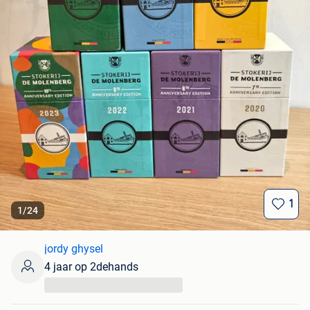
1
1
/
24
jordy ghysel
4 jaar op 2dehands
...