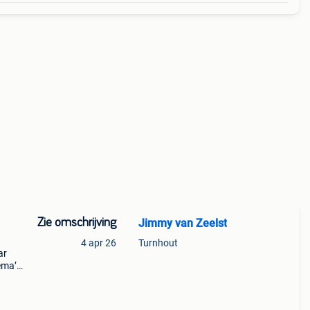
Zie omschrijving
Jimmy van Zeelst
4 apr 26
Turnhout
ar
ema’s
koop