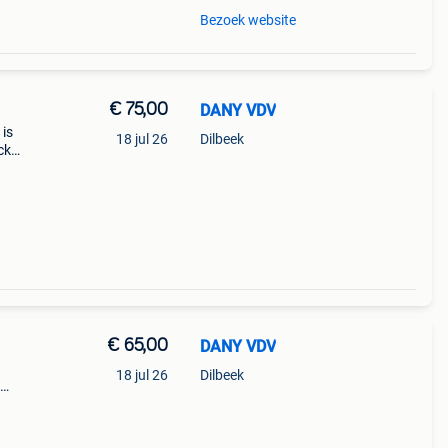
Bezoek website
€ 75,00
DANY VDV
 is
18 jul 26
Dilbeek
ck
€ 65,00
DANY VDV
18 jul 26
Dilbeek
k mijn