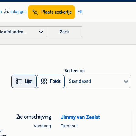
n
Inloggen
FR
Plaats zoekertje
lle afstanden…
Zoek
Sorteer op
Lijst
Foto’s
Zie omschrijving
Jimmy van Zeelst
Vandaag
Turnhout
ar