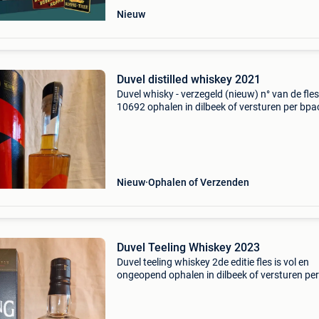
Nieuw
Duvel distilled whiskey 2021
Duvel whisky - verzegeld (nieuw) n° van de fles
10692 ophalen in dilbeek of versturen per bpa
secuur op risico van de koper. Bekijk ook mijn
andere zoekertjes.
Nieuw
Ophalen of Verzenden
Duvel Teeling Whiskey 2023
Duvel teeling whiskey 2de editie fles is vol en
ongeopend ophalen in dilbeek of versturen per
bpack secuur op risico van de koper. Bekijk oo
andere zoekertjes.