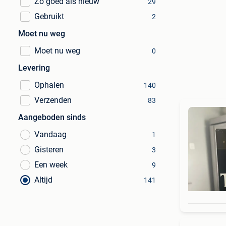
Zo goed als nieuw
29
Gebruikt
2
Moet nu weg
Moet nu weg
0
Levering
Ophalen
140
Verzenden
83
Aangeboden sinds
Vandaag
1
Gisteren
3
Een week
9
Altijd
141