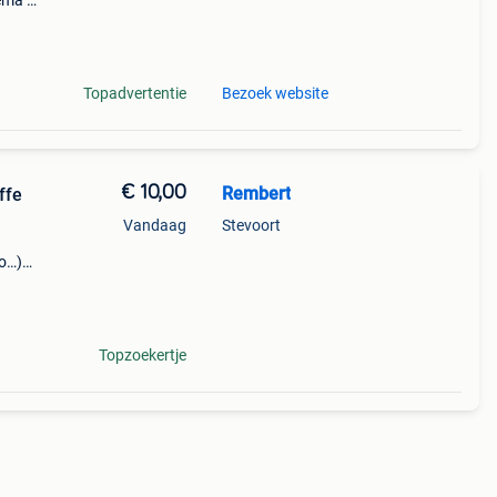
ema’s
koop
Topadvertentie
Bezoek website
€ 10,00
Rembert
ffe
Vandaag
Stevoort
to…)
euken,
rd
Topzoekertje