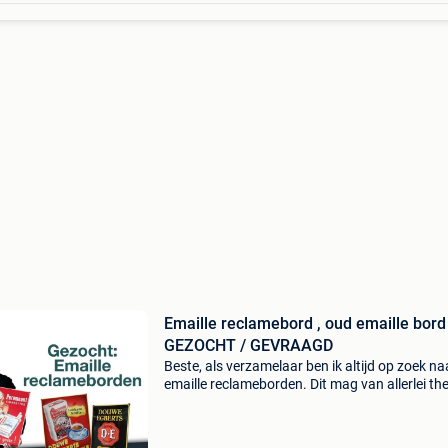
Emaille reclamebord , oud emaille bord
GEZOCHT / GEVRAAGD
Beste, als verzamelaar ben ik altijd op zoek na
emaille reclameborden. Dit mag van allerlei th
zijn. Zelfs borden in slechte staat en dubbele 
ik! Voor goede en slechte kwaliteit borden bet