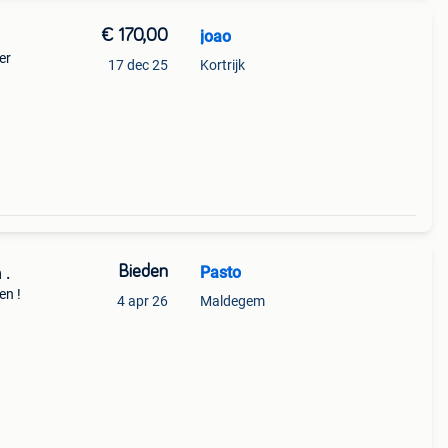
€ 170,00
joao
er
17 dec 25
Kortrijk
Bieden
Pasto
 .
en !
4 apr 26
Maldegem