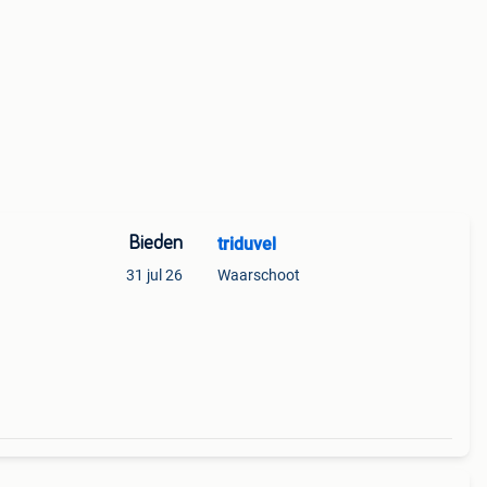
Bieden
triduvel
31 jul 26
Waarschoot