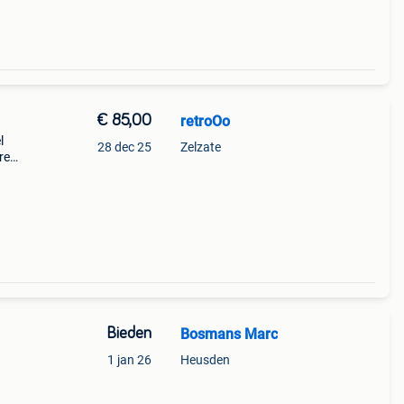
€ 85,00
retroOo
l
28 dec 25
Zelzate
re
Bieden
Bosmans Marc
1 jan 26
Heusden