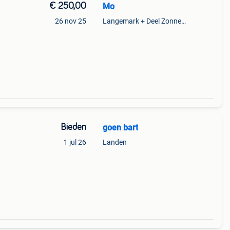
€ 250,00
Mo
26 nov 25
Langemark + Deel Zonnebeke
Bieden
goen bart
1 jul 26
Landen