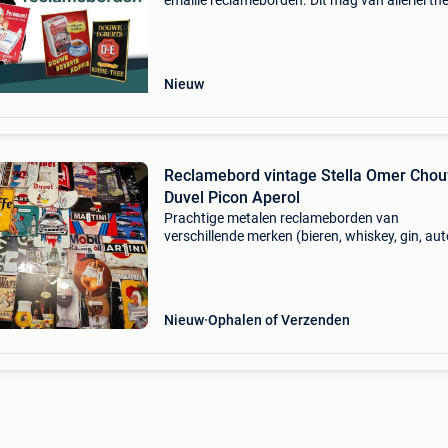
emaille reclameborden. Dit mag van allerlei th
zijn. Zelfs borden in slechte staat en dubbele 
ik! Voor goede en slechte kwaliteit borden bet
Nieuw
Reclamebord vintage Stella Omer Chou
Duvel Picon Aperol
Prachtige metalen reclameborden van
verschillende merken (bieren, whiskey, gin, au
ideaal als vintage wanddecoratie voor café, k
bar, mancave, poolhouse of interieur. Het bo
heeft 4 gaten
Nieuw
Ophalen of Verzenden