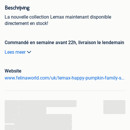
Beschrijving
La nouvelle collection Lemax maintenant disponible
directement en stock!
Commandé en semaine avant 22h, livraison le lendemain
Lees meer
Les
Lemax - Happy Pumpkin Family - Set Of 5
proviennent
de let sont issus du thème Lemax Spooky Town et
appartiennent au type Accessoires et décorations
Website
www.felinaworld.com/uk/lemax-happy-pumpkin-family-set-of-5.html
LEs Dimensions de Lemax - Happy Pumpkin Family - Set
Of 5 sont :
largeur 3.1 cm
...
Hauteur:11.5 cm
...
Longeur : 2.4 cm
...
EAN 0728162742391
...
Numéro de produit:LEM-74239 Vous pouvez
...