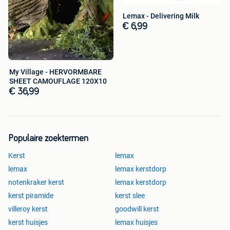
Lemax - Delivering Milk
€ 6,99
My Village - HERVORMBARE
SHEET CAMOUFLAGE 120X10
€ 36,99
Populaire zoektermen
Kerst
lemax
lemax
lemax kerstdorp
notenkraker kerst
lemax kerstdorp
kerst piramide
kerst slee
villeroy kerst
goodwill kerst
kerst huisjes
lemax huisjes