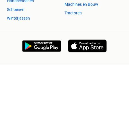
Handschoenen
Machines en Bouw
Schoenen
Tractoren
Winterjassen
2dehands Zakelijk
Veilig en Succesvol
Help en info
Voorwaarden
Privacyverklaring
Cookiebeleid
Privacyvoorkeuren
Over 2dehands
Adevinta