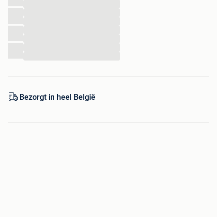
également visiter Lemax, Luville, Jaegerndoerfer et
...
MyVillage sur Felinaworld.com
...
...
...
BPayer en toute sécurité avec Paypal ou carte de
...
credit
...
...
Maintenant pour seulement:4.99
Bezorgt in heel België