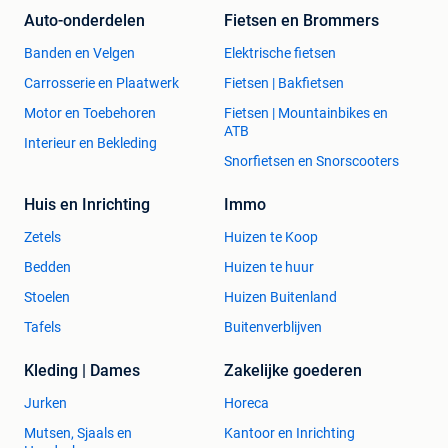
Auto-onderdelen
Fietsen en Brommers
Banden en Velgen
Elektrische fietsen
Carrosserie en Plaatwerk
Fietsen | Bakfietsen
Motor en Toebehoren
Fietsen | Mountainbikes en
ATB
Interieur en Bekleding
Snorfietsen en Snorscooters
Huis en Inrichting
Immo
Zetels
Huizen te Koop
Bedden
Huizen te huur
Stoelen
Huizen Buitenland
Tafels
Buitenverblijven
Kleding | Dames
Zakelijke goederen
Jurken
Horeca
Mutsen, Sjaals en
Kantoor en Inrichting