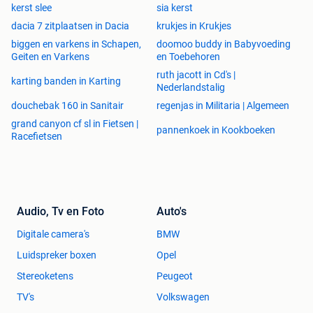
kerst slee
sia kerst
dacia 7 zitplaatsen in Dacia
krukjes in Krukjes
biggen en varkens in Schapen,
doomoo buddy in Babyvoeding
Geiten en Varkens
en Toebehoren
ruth jacott in Cd's |
karting banden in Karting
Nederlandstalig
douchebak 160 in Sanitair
regenjas in Militaria | Algemeen
grand canyon cf sl in Fietsen |
pannenkoek in Kookboeken
Racefietsen
Audio, Tv en Foto
Auto's
Digitale camera's
BMW
Luidspreker boxen
Opel
Stereoketens
Peugeot
TV's
Volkswagen