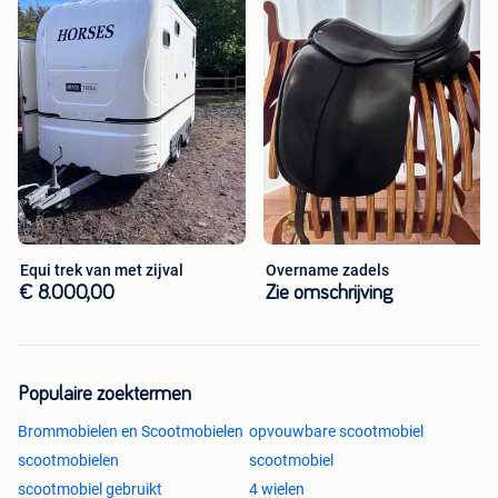
Equi trek van met zijval
Overname zadels
€ 8.000,00
Zie omschrijving
Populaire zoektermen
Brommobielen en Scootmobielen
opvouwbare scootmobiel
scootmobielen
scootmobiel
scootmobiel gebruikt
4 wielen