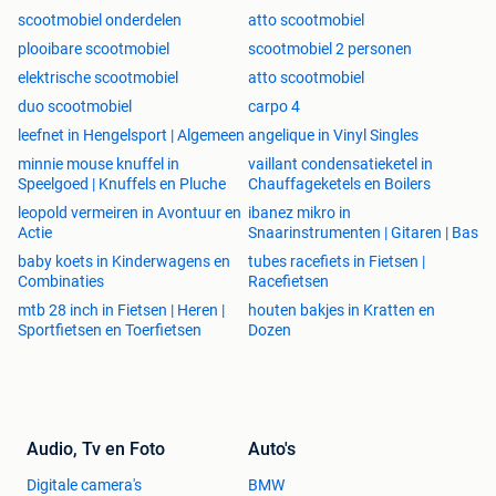
scootmobiel onderdelen
atto scootmobiel
plooibare scootmobiel
scootmobiel 2 personen
elektrische scootmobiel
atto scootmobiel
duo scootmobiel
carpo 4
leefnet in Hengelsport | Algemeen
angelique in Vinyl Singles
minnie mouse knuffel in
vaillant condensatieketel in
Speelgoed | Knuffels en Pluche
Chauffageketels en Boilers
leopold vermeiren in Avontuur en
ibanez mikro in
Actie
Snaarinstrumenten | Gitaren | Bas
baby koets in Kinderwagens en
tubes racefiets in Fietsen |
Combinaties
Racefietsen
mtb 28 inch in Fietsen | Heren |
houten bakjes in Kratten en
Sportfietsen en Toerfietsen
Dozen
Audio, Tv en Foto
Auto's
Digitale camera's
BMW