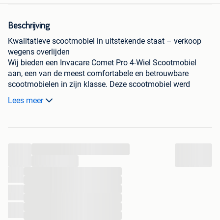
Beschrijving
Kwalitatieve scootmobiel in uitstekende staat – verkoop
wegens overlijden
Wij bieden een Invacare Comet Pro 4-Wiel Scootmobiel
aan, een van de meest comfortabele en betrouwbare
scootmobielen in zijn klasse. Deze scootmobiel werd
steeds goed onderhouden en is uitgerust met nieuwe
Lees meer
batterijen geplaatst vorig jaar, waardoor hij nog jarenlang
zorgeloos rijplezier kan bieden.
Belangrijkste kenmerken
✔ Maximumsnelheid: 15 km/u
...
✔ Actieradius tot 55 km
✔ 4-wiel uitvoering voor optimale stabiliteit
...
✔ Krachtige motor voor comfortabel rijden op diverse
...
...
ondergronden
...
✔ Geavanceerde vering voor een aangename rit
...
✔ Automatische snelheidsreductie in bochten voor extra
...
veiligheid
...