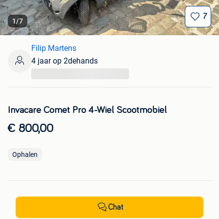
7
1
/
7
Filip Martens
4 jaar op 2dehands
...
Invacare Comet Pro 4-Wiel Scootmobiel
€ 800,00
Ophalen
Chat