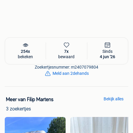
Kan geleverd worden.
Voor meer informatie of een afspraak kunt u vrijblijvend
contact opnemen.
Een unieke kans om een kwaliteitsvolle Invacare Comet Pro
aan te schaffen voor een fractie van de nieuwprijs(+-4000).
254x
7x
Sinds
bekeken
bewaard
4 jun '26
Zoekertjesnummer: m2407079804
Meld aan 2dehands
Bekijk alles
Meer van Filip Martens
3 zoekertjes