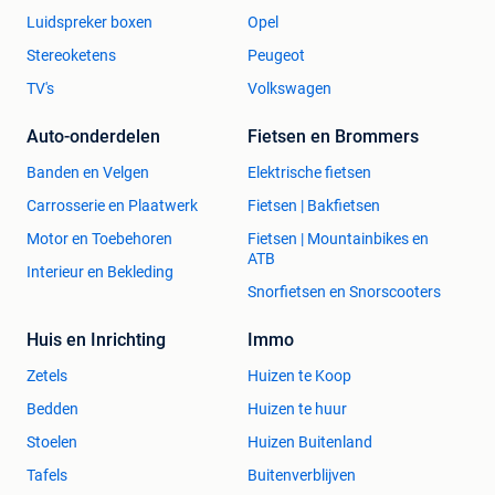
Luidspreker boxen
Opel
Stereoketens
Peugeot
TV's
Volkswagen
Auto-onderdelen
Fietsen en Brommers
Banden en Velgen
Elektrische fietsen
Carrosserie en Plaatwerk
Fietsen | Bakfietsen
Motor en Toebehoren
Fietsen | Mountainbikes en
ATB
Interieur en Bekleding
Snorfietsen en Snorscooters
Huis en Inrichting
Immo
Zetels
Huizen te Koop
Bedden
Huizen te huur
Stoelen
Huizen Buitenland
Tafels
Buitenverblijven