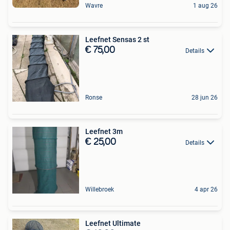
Wavre
1 aug 26
Leefnet Sensas 2 st
€ 75,00
Details
Ronse
28 jun 26
Leefnet 3m
€ 25,00
Details
Willebroek
4 apr 26
Leefnet Ultimate