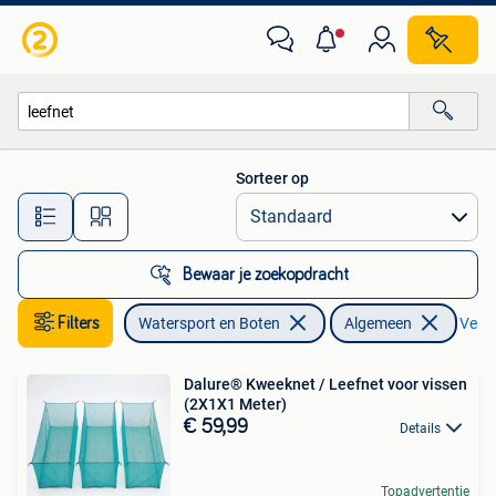
Hengelsport | Algemeen
Sorteer op
Alle afstanden…
Bewaar je zoekopdracht
Filters
Watersport en Boten
Algemeen
Verwi
Dalure® Kweeknet / Leefnet voor vissen
(2X1X1 Meter)
€ 59,99
Details
Topadvertentie