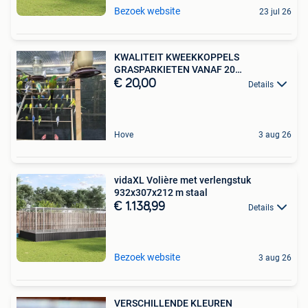
Bezoek website
23 jul 26
KWALITEIT KWEEKKOPPELS
GRASPARKIETEN VANAF 20
EURO/KOPPEL
€ 20,00
Details
Hove
3 aug 26
vidaXL Volière met verlengstuk
932x307x212 m staal
€ 1.138,99
Details
Bezoek website
3 aug 26
VERSCHILLENDE KLEUREN