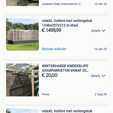
Lokeren+Deel Overmere En Zele
15 okt 25
vidaXL Volière met verlengstuk
1246x207x212 m staal
€ 1.499,99
Details
Bezoek website
15 okt 25
WINTERHARDE KWEEKRIJPE
GRASPARKIETEN VANAF 20
EURO/KOPPEL
€ 20,00
Details
Hove
2 aug 26
vidaXL Volière met verlengstuk