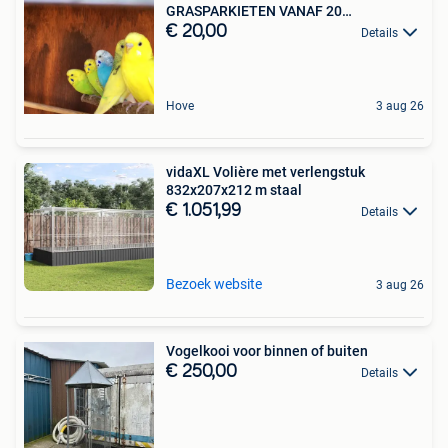
GRASPARKIETEN VANAF 20
EURO/KOPPEL
€ 20,00
Details
Hove
3 aug 26
vidaXL Volière met verlengstuk
832x207x212 m staal
€ 1.051,99
Details
Bezoek website
3 aug 26
Vogelkooi voor binnen of buiten
€ 250,00
Details