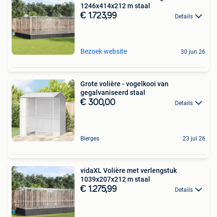
1246x414x212 m staal
€ 1.723,99
Details
Bezoek website
30 jun 26
Grote volière - vogelkooi van
gegalvaniseerd staal
€ 300,00
Details
Bierges
23 jul 26
vidaXL Volière met verlengstuk
1039x207x212 m staal
€ 1.275,99
Details