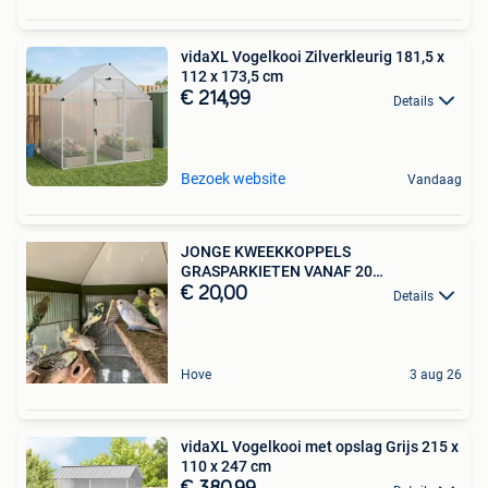
vidaXL Vogelkooi Zilverkleurig 181,5 x
112 x 173,5 cm
€ 214,99
Details
Bezoek website
Vandaag
JONGE KWEEKKOPPELS
GRASPARKIETEN VANAF 20
EURO/KOPPEL
€ 20,00
Details
Hove
3 aug 26
vidaXL Vogelkooi met opslag Grijs 215 x
110 x 247 cm