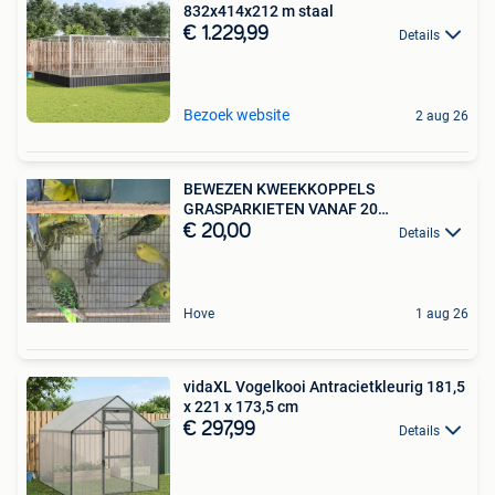
832x414x212 m staal
€ 1.229,99
Details
Bezoek website
2 aug 26
BEWEZEN KWEEKKOPPELS
GRASPARKIETEN VANAF 20
EURO/KOPPEL
€ 20,00
Details
Hove
1 aug 26
vidaXL Vogelkooi Antracietkleurig 181,5
x 221 x 173,5 cm
€ 297,99
Details