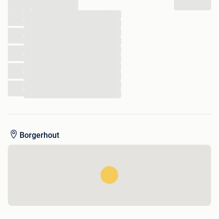
...
...
...
...
...
...
...
...
...
...
...
Borgerhout