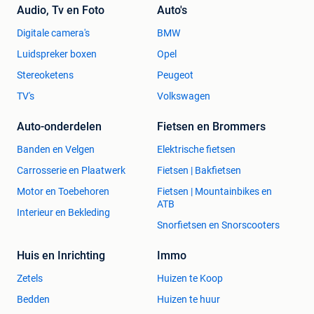
Audio, Tv en Foto
Auto's
Digitale camera's
BMW
Luidspreker boxen
Opel
Stereoketens
Peugeot
TV's
Volkswagen
Auto-onderdelen
Fietsen en Brommers
Banden en Velgen
Elektrische fietsen
Carrosserie en Plaatwerk
Fietsen | Bakfietsen
Motor en Toebehoren
Fietsen | Mountainbikes en
ATB
Interieur en Bekleding
Snorfietsen en Snorscooters
Huis en Inrichting
Immo
Zetels
Huizen te Koop
Bedden
Huizen te huur