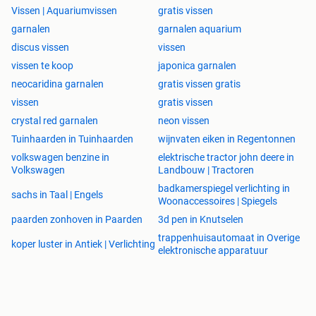
Vissen | Aquariumvissen
gratis vissen
garnalen
garnalen aquarium
discus vissen
vissen
vissen te koop
japonica garnalen
neocaridina garnalen
gratis vissen gratis
vissen
gratis vissen
crystal red garnalen
neon vissen
Tuinhaarden in Tuinhaarden
wijnvaten eiken in Regentonnen
volkswagen benzine in
elektrische tractor john deere in
Volkswagen
Landbouw | Tractoren
badkamerspiegel verlichting in
sachs in Taal | Engels
Woonaccessoires | Spiegels
paarden zonhoven in Paarden
3d pen in Knutselen
trappenhuisautomaat in Overige
koper luster in Antiek | Verlichting
elektronische apparatuur