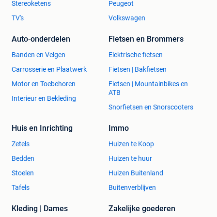
Stereoketens
Peugeot
TV's
Volkswagen
Auto-onderdelen
Fietsen en Brommers
Banden en Velgen
Elektrische fietsen
Carrosserie en Plaatwerk
Fietsen | Bakfietsen
Motor en Toebehoren
Fietsen | Mountainbikes en
ATB
Interieur en Bekleding
Snorfietsen en Snorscooters
Huis en Inrichting
Immo
Zetels
Huizen te Koop
Bedden
Huizen te huur
Stoelen
Huizen Buitenland
Tafels
Buitenverblijven
Kleding | Dames
Zakelijke goederen