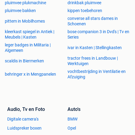
pluimvee plukmachine
drinkbak pluimvee
pluimvee bakken
kippen toebehoren
converse all stars dames in
pittem in Mobilhomes
Schoenen
kleerkast spiegel in Antiek |
bose companion 3 in Dvd's | Tv en
Meubels | Kasten
Series
leger badges in Militaria |
ivar in Kasten | Stellingkasten
Algemeen
tractor frees in Landbouw |
scaldis in Biermerken
Werktuigen
vochtbestrijding in Ventilatie en
behringer x in Mengpanelen
Afzuiging
Audio, Tv en Foto
Auto's
Digitale camera's
BMW
Luidspreker boxen
Opel