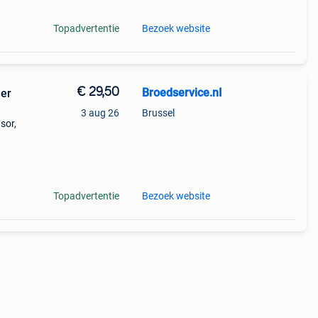
Topadvertentie
Bezoek website
€ 29,50
Broedservice.nI
mer
3 aug 26
Brussel
sor,
ke
Topadvertentie
Bezoek website