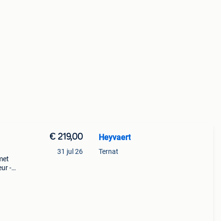
€ 219,00
Heyvaert
31 jul 26
Ternat
met
ur -
ro