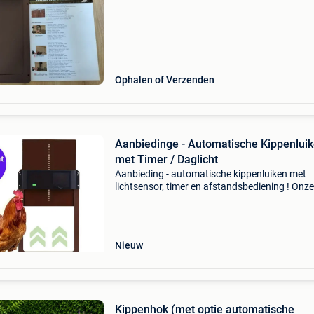
Ophalen of Verzenden
Aanbiedinge - Automatische Kippenlui
met Timer / Daglicht
Aanbieding - automatische kippenluiken met
lichtsensor, timer en afstandsbediening ! Onze
verbeterde modellen worden geproduceerd in 
beste fabrieken. Op alle automatische deuren 
minimaal 12 maa
Nieuw
Kippenhok (met optie automatische