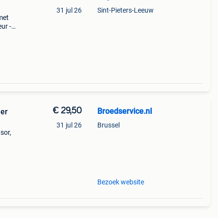
31 jul 26
Sint-Pieters-Leeuw
met
ur -
ro
€ 29,50
Broedservice.nI
mer
31 jul 26
Brussel
sor,
ke
Bezoek website