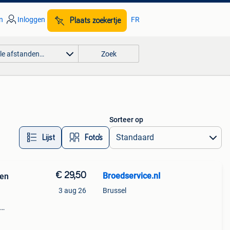
n
Inloggen
FR
Plaats zoekertje
lle afstanden…
Zoek
Sorteer op
Lijst
Foto’s
€ 29,50
Broedservice.nI
ken
3 aug 26
Brussel
de
zit