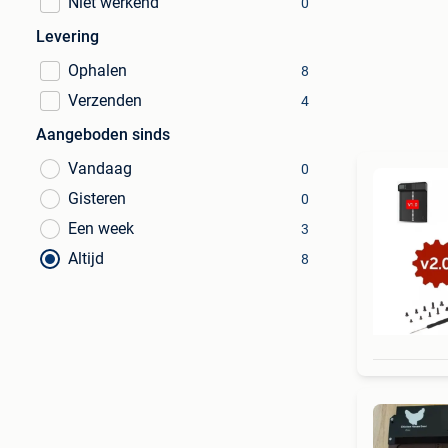
Niet werkend
0
Levering
Ophalen
8
Verzenden
4
Aangeboden sinds
Vandaag
0
Gisteren
0
Een week
3
Altijd
8