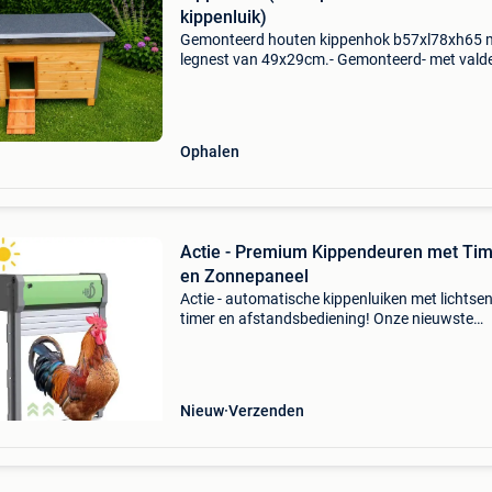
kippenluik)
Gemonteerd houten kippenhok b57xl78xh65 
legnest van 49x29cm.- Gemonteerd- met valde
kleur: bruin voor 3 a 5 kippen. €219 euro
automatische kippenhokdeur met timer: 60 eu
Ophalen
Actie - Premium Kippendeuren met Ti
en Zonnepaneel
Actie - automatische kippenluiken met lichtsen
timer en afstandsbediening! Onze nieuwste
modellen zijn van topkwaliteit en worden
geproduceerd in gerenommeerde fabrieken. El
automatische deur wo
Nieuw
Verzenden