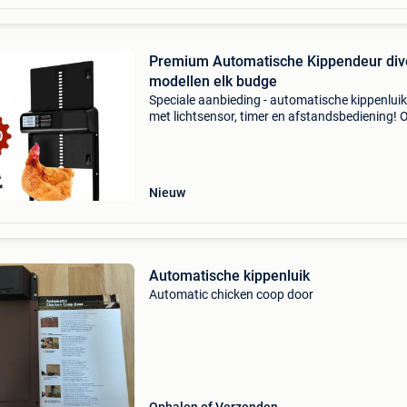
Premium Automatische Kippendeur div
modellen elk budge
Speciale aanbieding - automatische kippenlui
met lichtsensor, timer en afstandsbediening! 
nieuwe en verbeterde modellen worden in de b
fabrieken vervaardigd. Al onze automatische
deuren ko
Nieuw
Automatische kippenluik
Automatic chicken coop door