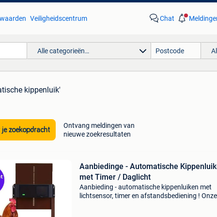
waarden
Veiligheidscentrum
Chat
Meldinge
Alle categorieën…
A
tische kippenluik'
Ontvang meldingen van
 je zoekopdracht
nieuwe zoekresultaten
Aanbiedinge - Automatische Kippenlui
met Timer / Daglicht
Aanbieding - automatische kippenluiken met
lichtsensor, timer en afstandsbediening ! Onze
verbeterde modellen worden geproduceerd in 
beste fabrieken. Op alle automatische deuren 