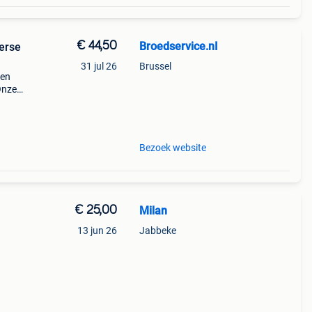
€ 44,50
Broedservice.nI
erse
31 jul 26
Brussel
ken
Onze
este
Bezoek website
€ 25,00
Milan
13 jun 26
Jabbeke