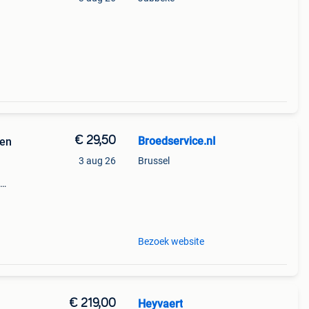
€ 29,50
Broedservice.nI
ken
3 aug 26
Brussel
de
zit
Bezoek website
€ 219,00
Heyvaert