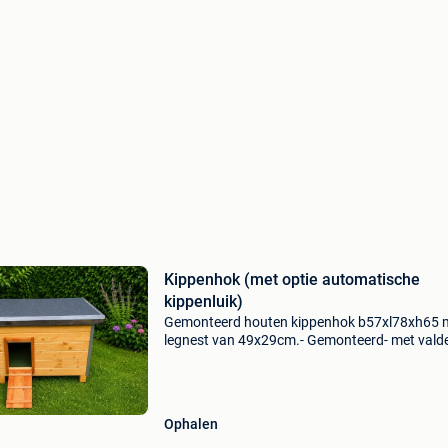
Kippenhok (met optie automatische
kippenluik)
Gemonteerd houten kippenhok b57xl78xh65 
legnest van 49x29cm.- Gemonteerd- met valde
kleur: bruin voor 3 a 5 kippen. €219 euro
automatische kippenhokdeur met timer: 60 eu
Ophalen