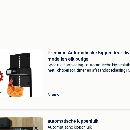
Premium Automatische Kippendeur div
modellen elk budge
Speciale aanbieding - automatische kippenlui
met lichtsensor, timer en afstandsbediening! 
nieuwe en verbeterde modellen worden in de b
fabrieken vervaardigd. Al onze automatische
deuren ko
Nieuw
automatische kippenluik
Automatische kippenluik