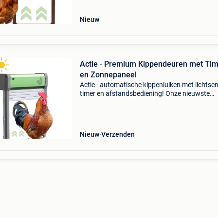
minimaal 12 maa
Nieuw
Actie - Premium Kippendeuren met Ti
en Zonnepaneel
Actie - automatische kippenluiken met lichtsen
timer en afstandsbediening! Onze nieuwste
modellen zijn van topkwaliteit en worden
geproduceerd in gerenommeerde fabrieken. El
automatische deur wo
Nieuw
Verzenden