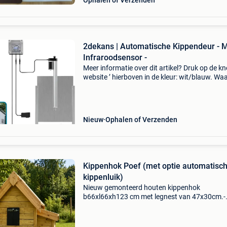
Ophalen of Verzenden
2dekans | Automatische Kippendeur - 
Infraroodsensor -
Meer informatie over dit artikel? Druk op de kno
website ’ hierboven in de kleur: wit/blauw. W
bestellen bij 2dekansje.com? Voor 16:00 beste
morgen in huis binnen belgië. 1 Jaar garantie 
Nieuw
Ophalen of Verzenden
Kippenhok Poef (met optie automatisc
kippenluik)
Nieuw gemonteerd houten kippenhok
b66xl66xh123 cm met legnest van 47x30cm.-
Gemonteerd- met valdeur en trapje - kleur: bru
voor 3 à 5 kippen. €289 euro automatische
kippenhokdeur met timer: 60