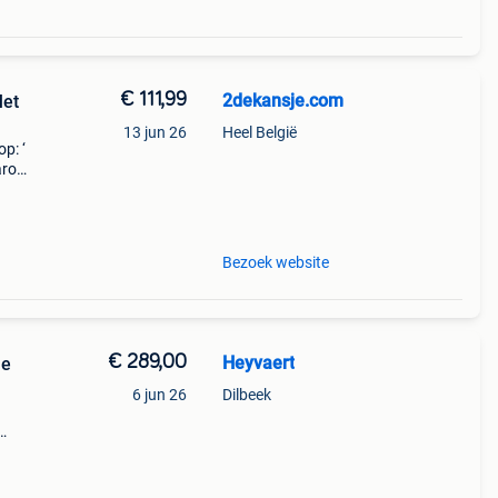
€ 111,99
2dekansje.com
Met
13 jun 26
Heel België
p: ‘
aarom
ld,
o
Bezoek website
€ 289,00
Heyvaert
he
6 jun 26
Dilbeek
in