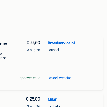
€ 44,50
Broedservice.nI
erse
3 aug 26
Brussel
ken
Onze
este
Topadvertentie
Bezoek website
€ 25,00
Milan
3 aug 26
Jabbeke