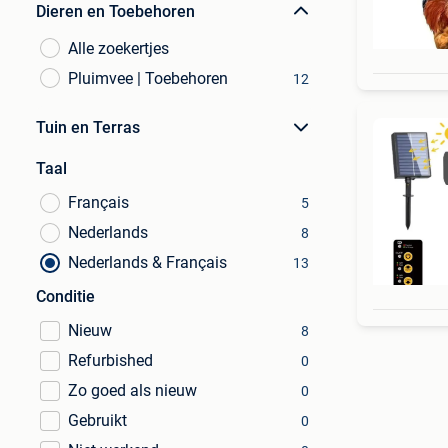
Dieren en Toebehoren
Alle zoekertjes
Pluimvee | Toebehoren
12
Tuin en Terras
Taal
Français
5
Nederlands
8
Nederlands & Français
13
Conditie
Nieuw
8
Refurbished
0
Zo goed als nieuw
0
Gebruikt
0