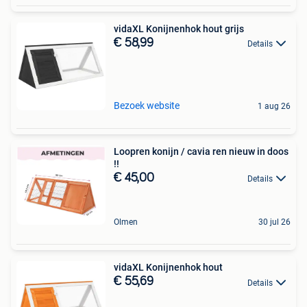
vidaXL Konijnenhok hout grijs
€ 58,99
Details
Bezoek website
1 aug 26
Loopren konijn / cavia ren nieuw in doos
!!
€ 45,00
Details
Olmen
30 jul 26
vidaXL Konijnenhok hout
€ 55,69
Details