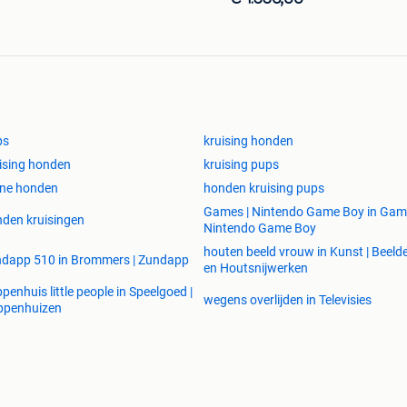
ps
kruising honden
ising honden
kruising pups
ine honden
honden kruising pups
Games | Nintendo Game Boy in Game
den kruisingen
Nintendo Game Boy
houten beeld vrouw in Kunst | Beeld
dapp 510 in Brommers | Zundapp
en Houtsnijwerken
penhuis little people in Speelgoed |
wegens overlijden in Televisies
ppenhuizen