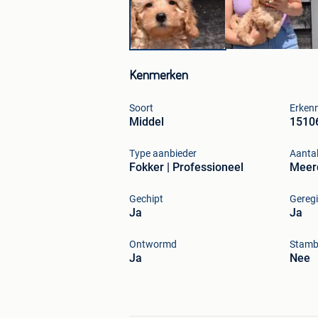
Kenmerken
Soort
Erken
Middel
1510
Type aanbieder
Aanta
Fokker | Professioneel
Meer
Gechipt
Geregi
Ja
Ja
Ontwormd
Stam
Ja
Nee