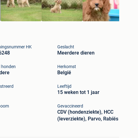
ningsnummer HK
Geslacht
6248
Meerdere dieren
l honden
Herkomst
dere
België
streerd
Leeftijd
15 weken tot 1 jaar
boom
Gevaccineerd
CDV (hondenziekte), HCC
(leverziekte), Parvo, Rabiës