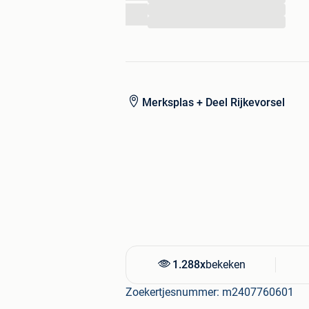
...
...
Merksplas + Deel Rijkevorsel
1.288x
bekeken
Zoekertjesnummer: m2407760601