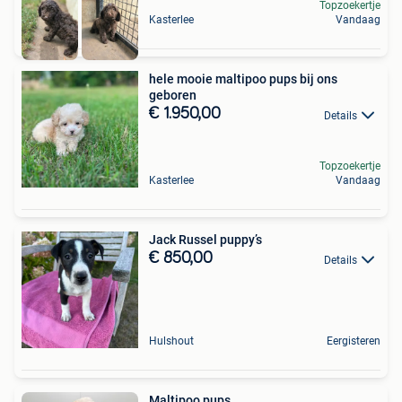
Topzoekertje
Kasterlee
Vandaag
hele mooie maltipoo pups bij ons
geboren
€ 1.950,00
Details
Topzoekertje
Kasterlee
Vandaag
Jack Russel puppy’s
€ 850,00
Details
Hulshout
Eergisteren
Maltipoo pups