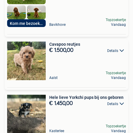
Topzoekertje
Kom me bezoeken
Bavikhove
Vandaag
Cavapoo reutjes
€ 1.500,00
Details
Topzoekertje
Aalst
Vandaag
Hele lieve Yorkchi pups bij ons geboren
€ 1.450,00
Details
Topzoekertje
Kasterlee
Vandaag