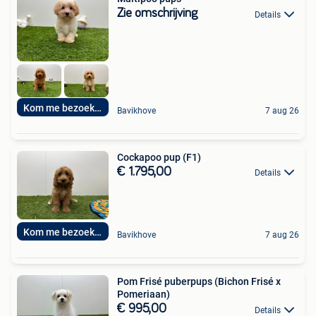
Zie omschrijving
Details
Kom me bezoeken
Bavikhove
7 aug 26
Cockapoo pup (F1)
€ 1.795,00
Details
Kom me bezoeken
Bavikhove
7 aug 26
Pom Frisé puberpups (Bichon Frisé x
Pomeriaan)
€ 995,00
Details