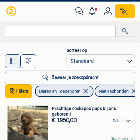
Honden | Niet-rashonden
Sorteer op
Alle afstanden…
Bewaar je zoekopdracht
Filters
Dieren en Toebehoren
Niet-rashonden
Prachtige cockapoo pups bij ons
geboren!!
€ 1.950,00
Details
Topzoekertje