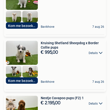
Kom me bezoeken
Bavikhove
7 aug 26
Kruising Shetland Sheepdog x Border
Collie pups
€ 995,00
Details
Kom me bezoeken
Bavikhove
7 aug 26
Nestje Cavapoo pups (F2) 1
€ 2.195,00
Details