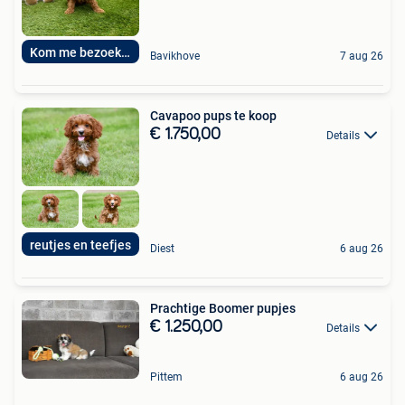
Kom me bezoeken
Bavikhove
7 aug 26
Cavapoo pups te koop
€ 1.750,00
Details
reutjes en teefjes
Diest
6 aug 26
Prachtige Boomer pupjes
€ 1.250,00
Details
Pittem
6 aug 26