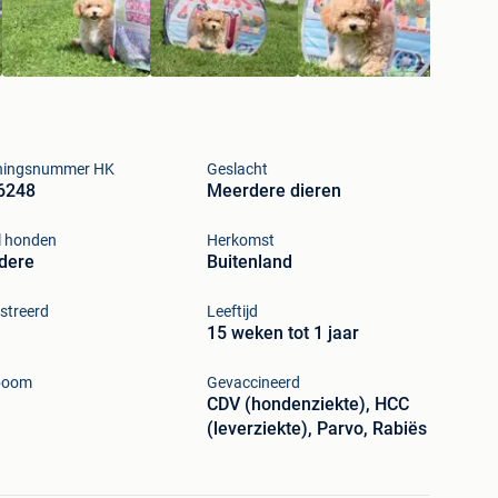
ningsnummer HK
Geslacht
6248
Meerdere dieren
l honden
Herkomst
dere
Buitenland
streerd
Leeftijd
15 weken tot 1 jaar
boom
Gevaccineerd
CDV (hondenziekte), HCC
(leverziekte), Parvo, Rabiës