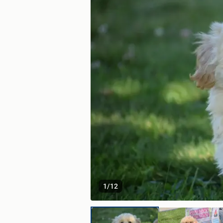
1
/
12