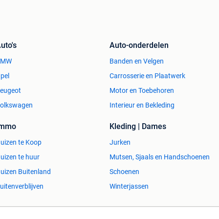
uto's
Auto-onderdelen
BMW
Banden en Velgen
pel
Carrosserie en Plaatwerk
eugeot
Motor en Toebehoren
olkswagen
Interieur en Bekleding
Immo
Kleding | Dames
uizen te Koop
Jurken
uizen te huur
Mutsen, Sjaals en Handschoenen
uizen Buitenland
Schoenen
uitenverblijven
Winterjassen