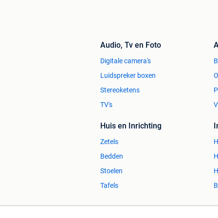
Audio, Tv en Foto
A
Digitale camera's
Luidspreker boxen
O
Stereoketens
P
TV's
V
Huis en Inrichting
Zetels
H
Bedden
H
Stoelen
H
Tafels
B