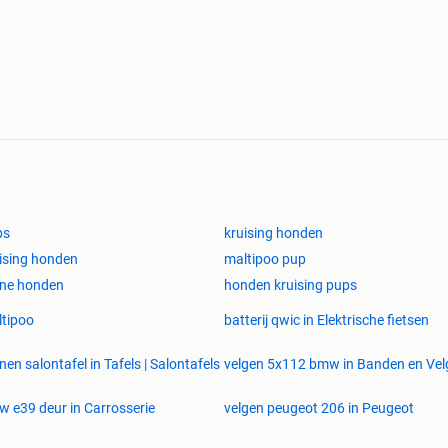
ps
kruising honden
ising honden
maltipoo pup
ine honden
honden kruising pups
tipoo
batterij qwic in Elektrische fietsen
nen salontafel in Tafels | Salontafels
velgen 5x112 bmw in Banden en Vel
 e39 deur in Carrosserie
velgen peugeot 206 in Peugeot