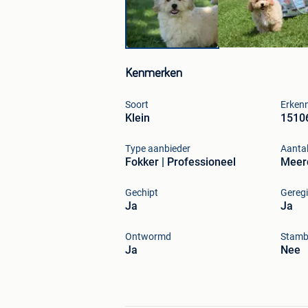
Kenmerken
Soort
Erken
Klein
1510
Type aanbieder
Aanta
Fokker | Professioneel
Meer
Gechipt
Geregi
Ja
Ja
Ontwormd
Stam
Ja
Nee