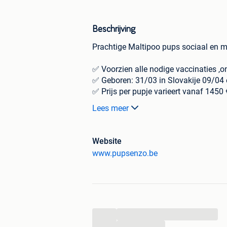
Beschrijving
Prachtige Maltipoo pups sociaal en me
✅ Voorzien alle nodige vaccinaties ,
✅
Geboren: 31/03 in Slovakije 09/04 
✅ Prijs per pupje varieert vanaf 1450 
✅ Geïdentificeerd met een microchip, 
Lees meer
✅ Voorzien van een officieel Europee
✅ Schriftelijke garantie van 1 jaar
Website
🐶
Kom alle dagen vrijblijvend kenni
www.pupsenzo.be
Ma.-Di.Woe.Vrij.zat.zondag zonder 
Enkel op Donderdag welkom na kort te
📞 0032497/30.80.43 Dirk of 0032499
📍 Locatie: Hoekeinde 93, 2330 Merks
...
🏷HK-nummer :
HK15106248
...