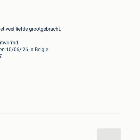
t veel liefde grootgebracht.
ontwormd
en 10/06/'26 in Belgie
€
geregistreerd bij DogID
s paspoort
s maken
afspraak van 11u–18u
l. afspraak.
/22.39.25 Hilde
plas (België)