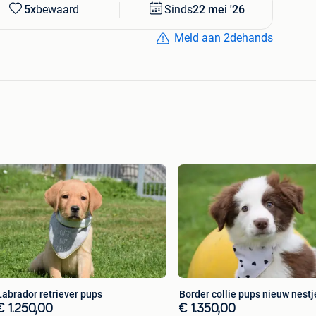
5x
bewaard
Sinds
22 mei '26
Meld aan 2dehands
Labrador retriever pups
Border collie pups nieuw nestj
€ 1.250,00
€ 1.350,00