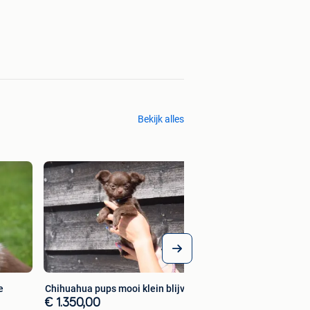
Bekijk alles
Chihuahua pups kle
€ 1.350,00
e
Chihuahua pups mooi klein blijvend
€ 1.350,00