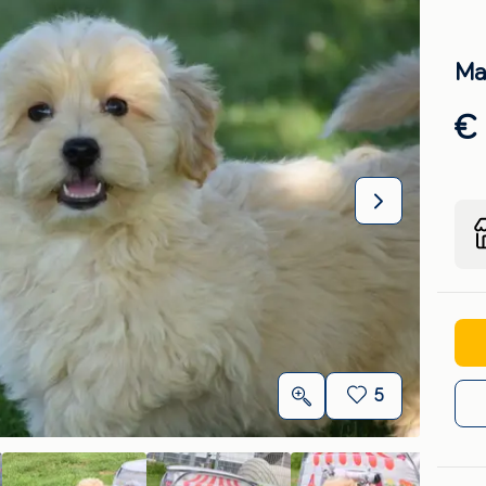
Ma
€ 
5