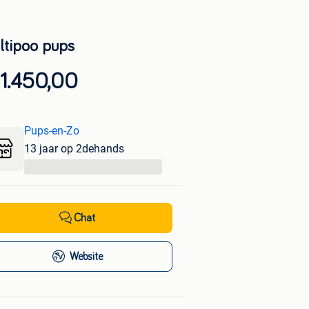
ltipoo pups
1.450,00
Pups-en-Zo
13 jaar op 2dehands
...
Chat
Website