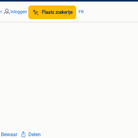
n
Inloggen
FR
Plaats zoekertje
Bewaar
Delen