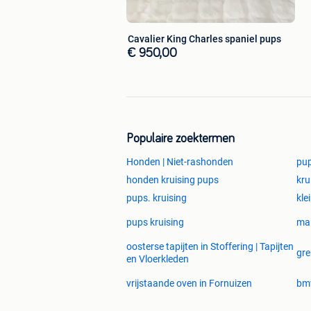
Cavalier King Charles spaniel pups
€ 950,00
Populaire zoektermen
Honden | Niet-rashonden
pu
honden kruising pups
kru
pups. kruising
kle
pups kruising
mal
oosterse tapijten in Stoffering | Tapijten
gre
en Vloerkleden
vrijstaande oven in Fornuizen
bmw