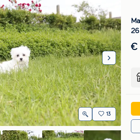
Ma
26
€ 
13