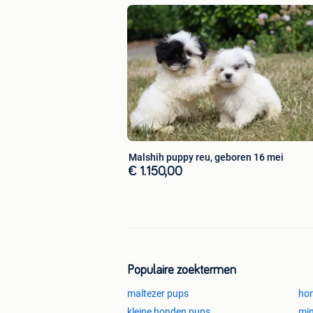
gsm : 0477/37.93.17
Het verwerven van een hond is een ve
huis of auto . Denk er over na! Een hon
succes met de aankoop van uw pupp
Malshih puppy reu, geboren 16 mei
€ 1.150,00
Populaire zoektermen
maltezer pups
hon
kleine honden pups
min