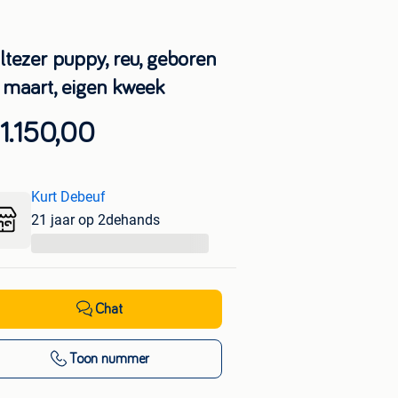
ltezer puppy, reu, geboren
 maart, eigen kweek
1.150,00
Kurt Debeuf
21 jaar op 2dehands
...
Chat
Toon nummer