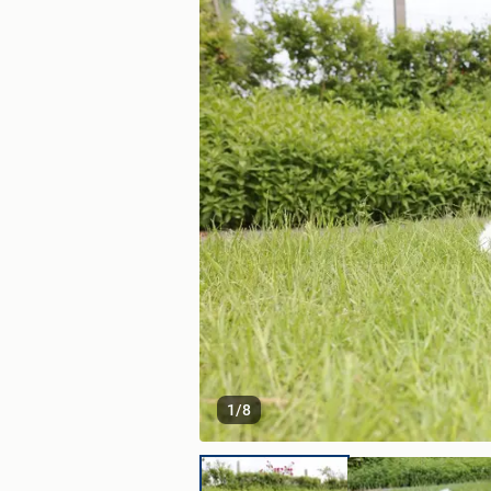
1
/
8