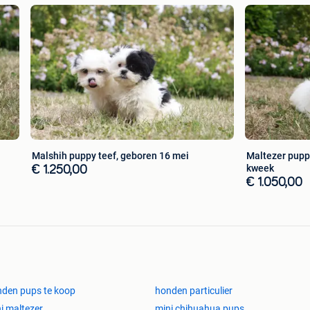
rantwoordelijke daad veel meer dan het veranderen van
d is voor het leven.
y
Malshih puppy teef, geboren 16 mei
Maltezer puppy
kweek
€ 1.250,00
€ 1.050,00
den pups te koop
honden particulier
i maltezer
mini chihuahua pups