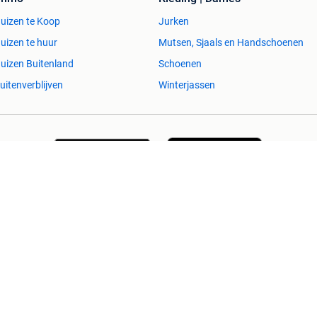
uizen te Koop
Jurken
uizen te huur
Mutsen, Sjaals en Handschoenen
uizen Buitenland
Schoenen
uitenverblijven
Winterjassen
esvol
Help en info
Voorwaarden
Privacyverklaring
Over 2dehands
Adevinta
Sitemap
)schade die voortkomt uit het gebruik van deze site, dan wel uit fouten of
Copyright © 2026 Marktplaats B.V. Alle rechten voorbehouden.