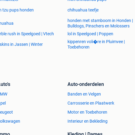
h tzu pups honden
chihuahua teefje
honden met stamboom in Honden |
ihuahua
Bulldogs, Pinschers en Molossers
ble rush in Speelgoed | Vtech
lol in Speelgoed | Poppen
kippenren voli�re in Pluimvee |
skins in Jassen | Winter
Toebehoren
uto's
Auto-onderdelen
BMW
Banden en Velgen
pel
Carrosserie en Plaatwerk
eugeot
Motor en Toebehoren
olkswagen
Interieur en Bekleding
Immo
Kleding | Dames