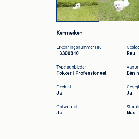
Kenmerken
Erkenningsnummer HK
Gesla
13300840
Reu
Type aanbieder
Aanta
Fokker | Professioneel
Eén 
Gechipt
Geregi
Ja
Ja
Ontwormd
Stam
Ja
Nee