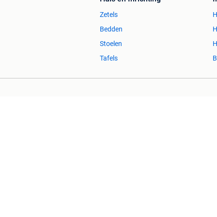
Zetels
H
Bedden
H
Stoelen
H
Tafels
B
2dehands Zakelijk
Veilig en Succ
2dehands is niet aansprakelijk voor (gevolg