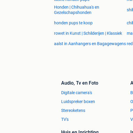
Honden | Chihuahua's en
shi
Gezelschapshonden
honden pups te koop
ch
rowet in Kunst | Schilderijen | Klassiek
mar
aalst in Aanhangers en Bagagewagens
red
Audio, Tv en Foto
A
Digitale camera's
Luidspreker boxen
O
Stereoketens
P
TV's
V
Huis en Inrichting