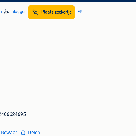
n
Inloggen
FR
Plaats zoekertje
m2406624695
Bewaar
Delen