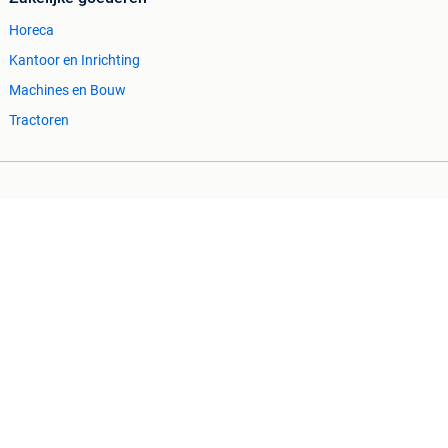
Horeca
Kantoor en Inrichting
Machines en Bouw
Tractoren
Cookiebeleid
Privacyvoorkeuren
 ontbrekende functionaliteiten op deze site.