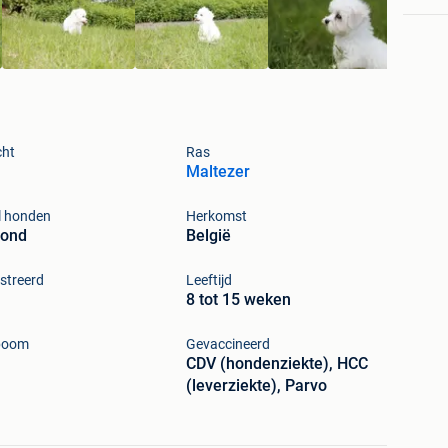
cht
Ras
Maltezer
l honden
Herkomst
hond
België
streerd
Leeftijd
8 tot 15 weken
boom
Gevaccineerd
CDV (hondenziekte), HCC
(leverziekte), Parvo