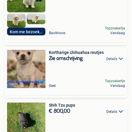
Topzoekertje
Kom me bezoeken
Bavikhove
Vandaag
Kortharige chihuahua reutjes
Zie omschrijving
Details
Topzoekertje
Geel
Vandaag
Shih Tzu pups
€ 800,00
Details