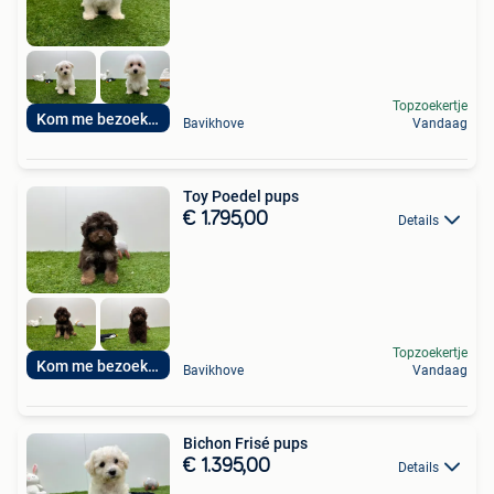
Topzoekertje
Kom me bezoeken
Bavikhove
Vandaag
Toy Poedel pups
€ 1.795,00
Details
Topzoekertje
Kom me bezoeken
Bavikhove
Vandaag
Bichon Frisé pups
€ 1.395,00
Details