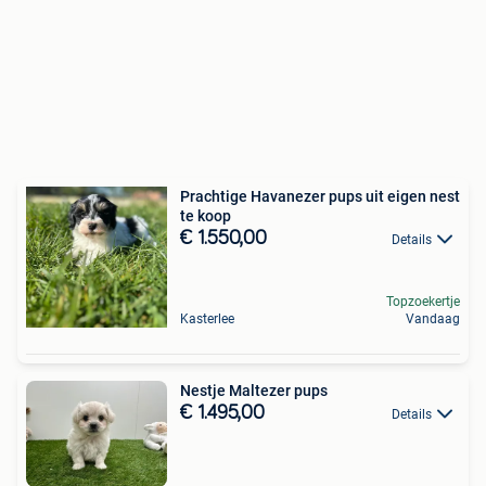
Prachtige Havanezer pups uit eigen nest
te koop
€ 1.550,00
Details
Topzoekertje
Kasterlee
Vandaag
Nestje Maltezer pups
€ 1.495,00
Details