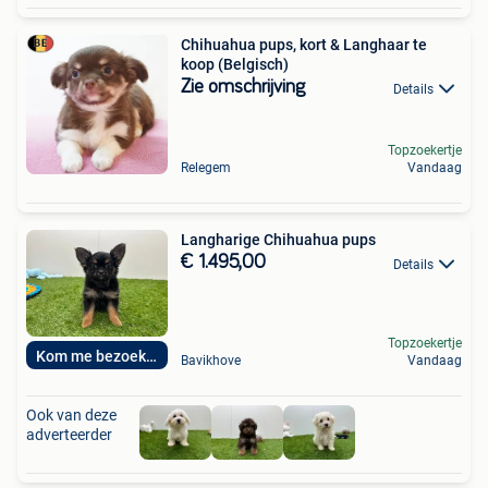
Chihuahua pups, kort & Langhaar te
koop (Belgisch)
Zie omschrijving
Details
Topzoekertje
Relegem
Vandaag
Langharige Chihuahua pups
€ 1.495,00
Details
Topzoekertje
Kom me bezoeken
Bavikhove
Vandaag
Ook van deze
adverteerder