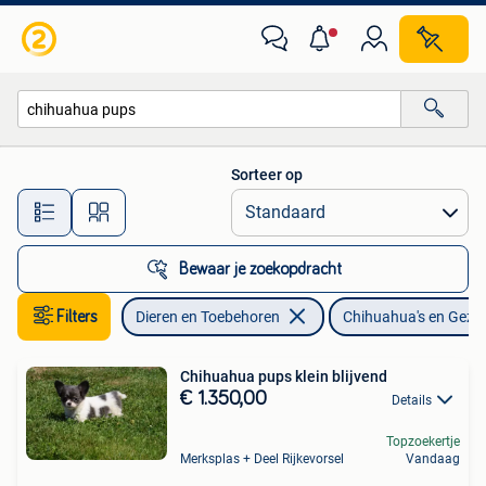
Honden | Chihuahua's en Gezelschapshonden
Sorteer op
Alle afstanden…
Bewaar je zoekopdracht
Filters
Dieren en Toebehoren
Chihuahua's en Gez
Chihuahua pups klein blijvend
€ 1.350,00
Details
Topzoekertje
Merksplas + Deel Rijkevorsel
Vandaag