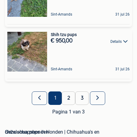
Sint-Amands
31 jul 26
Shih tzu pups
€ 950,00
Details
Sint-Amands
31 jul 26
1
2
3
Pagina 1 van 3
chihuahua pups in Honden | Chihuahua's en Gezelschapshonden