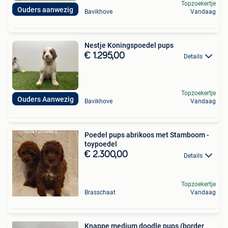
Topzoekertje
Ouders aanwezig
Bavikhove
Vandaag
Nestje Koningspoedel pups
€ 1.295,00
Details
Topzoekertje
Ouders Aanwezig
Bavikhove
Vandaag
Poedel pups abrikoos met Stamboom -
toypoedel
€ 2.300,00
Details
Topzoekertje
Brasschaat
Vandaag
Knappe medium doodle pups (border