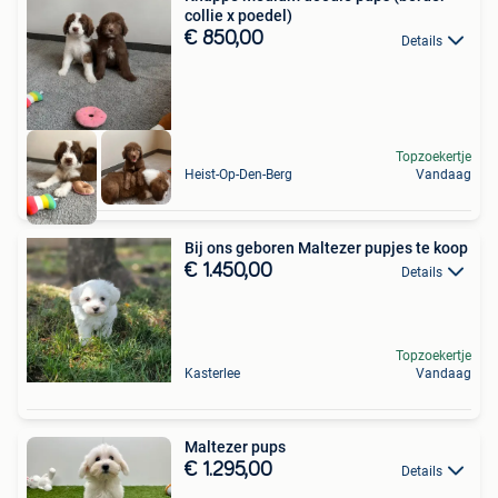
collie x poedel)
€ 850,00
Details
Topzoekertje
Heist-Op-Den-Berg
Vandaag
Bij ons geboren Maltezer pupjes te koop
€ 1.450,00
Details
Topzoekertje
Kasterlee
Vandaag
Maltezer pups
€ 1.295,00
Details