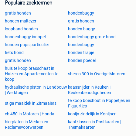
Populaire zoektermen
gratis honden
hondenbuggy
honden maltezer
gratis honden
loopband honden
honden buggy
hondenbuggy innopet
hondenbuggy grote hond
honden pups particulier
hondenbuggy
fiets hond
honden trapje
gratis honden
honden poedel
huis te koop brasschaat in
Huizen en Appartementen te
sherco 300 in Overige Motoren
koop
hydraulische piston in Landbouw
kaassnijder in Keuken |
| Werktuigen
Keukenbenodigdheden
te koop boechout in Poppetjes en
stiga maaidek in Zitmaaiers
Figuurtjes
cb 450 in Motoren | Honda
konijn zindelijk in Konijnen
bierplaten in Merken en
kantklossen in Postkaarten |
Reclamevoorwerpen
Themakaarten