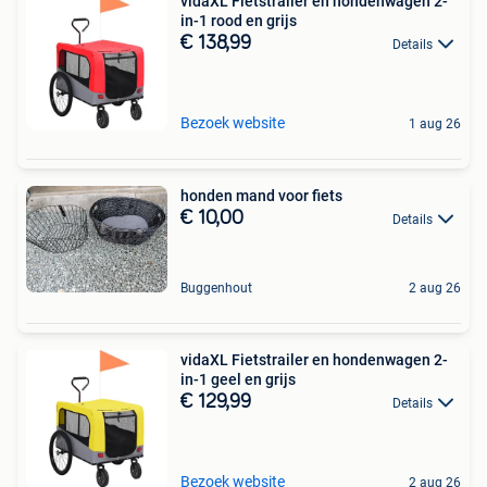
vidaXL Fietstrailer en hondenwagen 2-
in-1 rood en grijs
€ 138,99
Details
Bezoek website
1 aug 26
honden mand voor fiets
€ 10,00
Details
Buggenhout
2 aug 26
vidaXL Fietstrailer en hondenwagen 2-
in-1 geel en grijs
€ 129,99
Details
Bezoek website
2 aug 26