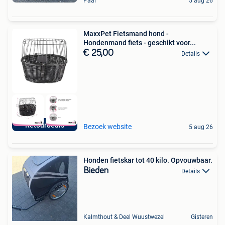
Paal
5 aug 26
MaxxPet Fietsmand hond -
Hondenmand fiets - geschikt voor...
€ 25,00
Details
Retourdeals
Bezoek website
5 aug 26
Honden fietskar tot 40 kilo. Opvouwbaar.
Bieden
Details
Kalmthout & Deel Wuustwezel
Gisteren