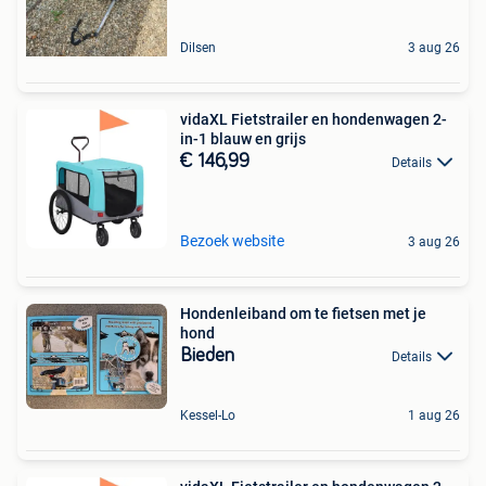
Dilsen
3 aug 26
vidaXL Fietstrailer en hondenwagen 2-
in-1 blauw en grijs
€ 146,99
Details
Bezoek website
3 aug 26
Hondenleiband om te fietsen met je
hond
Bieden
Details
Kessel-Lo
1 aug 26