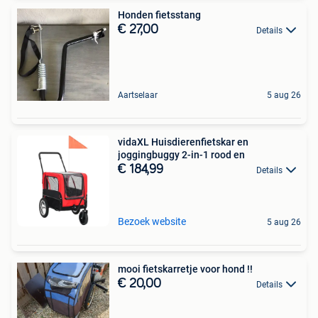
Honden fietsstang
€ 27,00
Details
Aartselaar
5 aug 26
vidaXL Huisdierenfietskar en
joggingbuggy 2-in-1 rood en
€ 184,99
Details
Bezoek website
5 aug 26
mooi fietskarretje voor hond !!
€ 20,00
Details