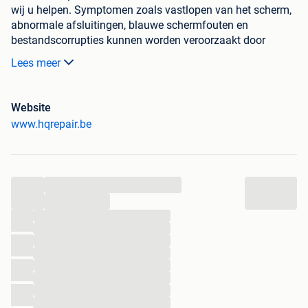
wij u helpen. Symptomen zoals vastlopen van het scherm,
abnormale afsluitingen, blauwe schermfouten en
bestandscorrupties kunnen worden veroorzaakt door
falende hardware (computeronderdelen).
Lees meer
We doen ook aan reparatie van Macbook logicboard,
bijvoorbeeld met soldeertechnieken. Er wordt
microsoldering uitgevoerd op diverse defecte toestellen
Website
van Logicboard en meer.
www.hqrepair.be
Ook herstellen wij console hdmi problemen en smartphone
ook.
Hiernaast kijken we ook naar oplossingen voor problemen
met software en data recuperatie zoals bij SD-kaarten, USB
...
sticks en micro SD indien herstelling mogelijk is.
...
...
...
...
...
...
...
...
...