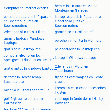
herstelling in Auto en Motor |
Computer en Internet experts
Monteurs en Garages
computer reparatie in Reparatie
laptop reparatie in Reparatie en
en Onderhoud | Pc's en
Onderhoud | Pc's en
Spelcomputers
Spelcomputers
2dehands nl in Foto | Filters
gaming pc in Desktop Pc's
gaming laptop in Windows
pc scherm monitor in Monitoren
Laptops
gratis pc in Desktop Pc's
pc onderdelen in Desktop Pc's
computer electro jumbo in
laptop in Windows Laptops
Speelgoed | Educatief en Creatief
2dehands in Motor en
gratis laptop in Windows Laptops
Toebehoren
delforge in Gereedschap |
tijhof in Bestelwagens en Lichte
Lasapparaten
vracht
ijzeren kisten in Woonaccessoires
minerva in Fitnessapparatuur
| Kisten
golf 5 gti achterbumper in
valbeugel in Onderdelen | Harley-
Carrosserie
Davidson
torsie as 750 kg in Aanhangers