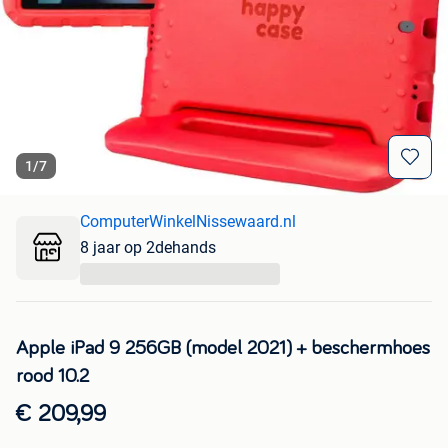
1
/
7
ComputerWinkelNissewaard.nl
8 jaar op 2dehands
...
Apple iPad 9 256GB (model 2021) + beschermhoes
rood 10.2
€ 209,99