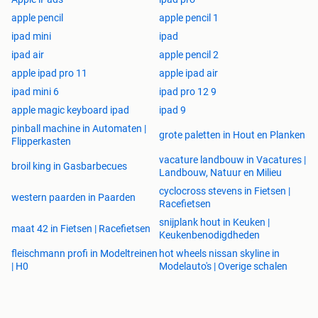
apple pencil
apple pencil 1
ipad mini
ipad
ipad air
apple pencil 2
apple ipad pro 11
apple ipad air
ipad mini 6
ipad pro 12 9
apple magic keyboard ipad
ipad 9
pinball machine in Automaten |
grote paletten in Hout en Planken
Flipperkasten
vacature landbouw in Vacatures |
broil king in Gasbarbecues
Landbouw, Natuur en Milieu
cyclocross stevens in Fietsen |
western paarden in Paarden
Racefietsen
snijplank hout in Keuken |
maat 42 in Fietsen | Racefietsen
Keukenbenodigdheden
fleischmann profi in Modeltreinen
hot wheels nissan skyline in
| H0
Modelauto's | Overige schalen