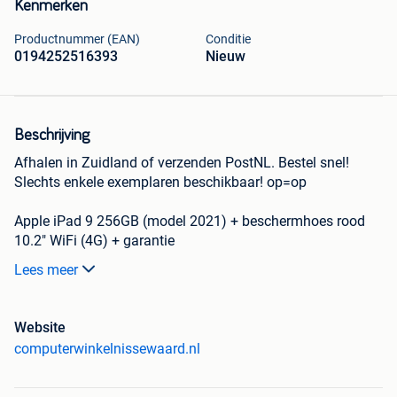
Kenmerken
Productnummer (EAN)
Conditie
0194252516393
Nieuw
Beschrijving
Afhalen in Zuidland of verzenden PostNL. Bestel snel!
Slechts enkele exemplaren beschikbaar! op=op
Apple iPad 9 256GB (model 2021) + beschermhoes rood
10.2" WiFi (4G) + garantie
Lees meer
Dankzij de A13 Bionic-chip werkt alles lekker snel.
Dat merk je meteen als je iemand een berichtje stuurt,
online gaat of in meerdere apps tegelijk bezig bent.
Website
computerwinkelnissewaard.nl
En de snelle GPU zorgt voor vloeiende graphics. Ideaal als
je bijvoorbeeld graag games speelt.
De krachtigere Neural Engine stuurt machinelearning-