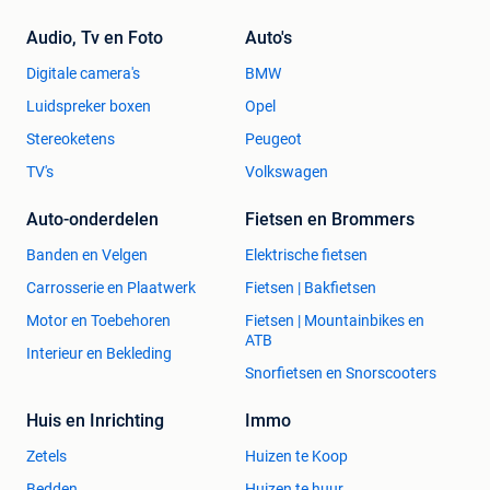
Audio, Tv en Foto
Auto's
Digitale camera's
BMW
Luidspreker boxen
Opel
Stereoketens
Peugeot
TV's
Volkswagen
Auto-onderdelen
Fietsen en Brommers
Banden en Velgen
Elektrische fietsen
Carrosserie en Plaatwerk
Fietsen | Bakfietsen
Motor en Toebehoren
Fietsen | Mountainbikes en
ATB
Interieur en Bekleding
Snorfietsen en Snorscooters
Huis en Inrichting
Immo
Zetels
Huizen te Koop
Bedden
Huizen te huur