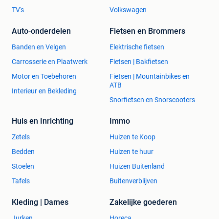
TV's
Volkswagen
Auto-onderdelen
Fietsen en Brommers
Banden en Velgen
Elektrische fietsen
Carrosserie en Plaatwerk
Fietsen | Bakfietsen
Motor en Toebehoren
Fietsen | Mountainbikes en
ATB
Interieur en Bekleding
Snorfietsen en Snorscooters
Huis en Inrichting
Immo
Zetels
Huizen te Koop
Bedden
Huizen te huur
Stoelen
Huizen Buitenland
Tafels
Buitenverblijven
Kleding | Dames
Zakelijke goederen
Jurken
Horeca