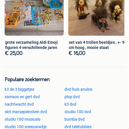
grote verzameling Aldi Emoji
set van 4 trollen beeldjes , +- 9
figuren 4 verschillende jaren
cm hoog , mooie staat
€ 25,00
€ 16,00
Populaire zoektermen
k3 de 3 biggetjes
dvd huis anubis
samson en gert dvd
plop dvd
nachtwacht dvd
k3 dvd
slot marsepeinstein dvd
studio 100 dvd
studio 100 musicals
bumba dvd
studio 100 sneeuwwitje
dvd teletubbies