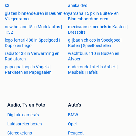
k3
amika dvd
glazen binnendeuren in Deuren en
yamaha 15 pk in Buiten- en
Vliegenramen
Binnenboordmotoren
new holland t5 in Modelauto's |
mexicaanse meubels in Kasten |
1:32
Dressoirs
lego ferrari 488 in Speelgoed |
glijbaan chicco in Speelgoed |
Duplo en Lego
Buiten | Speeltoestellen
radiator 33 in Verwarming en
wachtbuis 110 in Buizen en
Radiatoren
Afvoer
papegaai pop in Vogels |
oude ronde tafel in Antiek |
Parkieten en Papegaaien
Meubels | Tafels
Audio, Tv en Foto
Auto's
Digitale camera's
BMW
Luidspreker boxen
Opel
Stereoketens
Peugeot