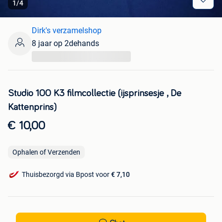
1
/
4
Dirk's verzamelshop
8 jaar op 2dehands
...
Studio 100 K3 filmcollectie (ijsprinsesje , De
Kattenprins)
€ 10,00
Ophalen of Verzenden
Thuisbezorgd via Bpost voor
€ 7,10