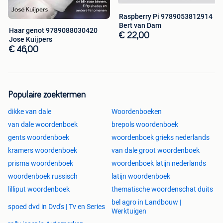
Raspberry Pi 9789053812914
Bert van Dam
Haar genot 9789088030420
€ 22,00
Jose Kuijpers
€ 46,00
Populaire zoektermen
dikke van dale
Woordenboeken
van dale woordenboek
brepols woordenboek
gents woordenboek
woordenboek grieks nederlands
kramers woordenboek
van dale groot woordenboek
prisma woordenboek
woordenboek latijn nederlands
woordenboek russisch
latijn woordenboek
lilliput woordenboek
thematische woordenschat duits
bel agro in Landbouw |
spoed dvd in Dvd's | Tv en Series
Werktuigen