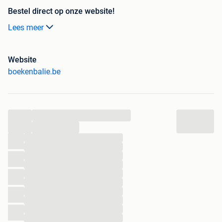
Bestel direct op onze website!
Lees meer
Titel:
Van Dale groot woordenboek Duits-Nederlands / Van
Dale woordenboeken voor hedendaags taalgebruik
Auteur:
Dale
Website
ISBN:
9789066481022
boekenbalie.be
Conditie:
Beetje gebruikt
Van Dale groot woordenboek Duits-Nederlands 1e druk is
een boek van H.L. Cox uitgegeven bij VBK Media. ISBN
...
9789066481022
...
...
Van Dale groot woordenboek Duits-Nederlands
...
...
Waarom je bij BoekenBalie moet zijn voor al je
...
...
tweedehands boeken:
...
...
Bestel je voor 15:00 uur? Dan vliegt het dezelfde dag
...
nog jouw kant op!
...
Meer dan 400.000 tweedehands boeken om uit te
...