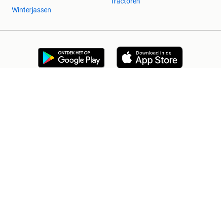
Tractoren
Winterjassen
2dehands Zakelijk
Veilig en Succesvol
Help en info
Voorwaarden
Privacyverklaring
Cookiebeleid
Privacyvoorkeuren
Over 2dehands
Adevinta
Sitemap