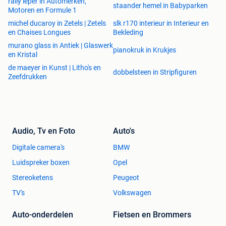
rally ieper in Automerken,
staander hemel in Babyparken
Motoren en Formule 1
michel ducaroy in Zetels | Zetels
slk r170 interieur in Interieur en
en Chaises Longues
Bekleding
murano glass in Antiek | Glaswerk
pianokruk in Krukjes
en Kristal
de maeyer in Kunst | Litho's en
dobbelsteen in Stripfiguren
Zeefdrukken
Audio, Tv en Foto
Auto's
Digitale camera's
BMW
Luidspreker boxen
Opel
Stereoketens
Peugeot
TV's
Volkswagen
Auto-onderdelen
Fietsen en Brommers