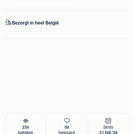
kiezen
We checken alle boeken eigenhandig
Vanaf 40 euro of bij 4 boeken is de verzending op
onze rekening
Bezorgt in heel België
30 dagen retourgarantie
23x
0x
Sinds
bekeken
bewaard
21 feb '26