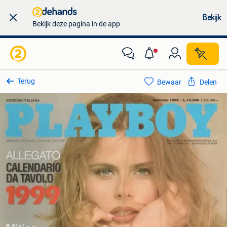
Bekijk
Bekijk deze pagina in de app
Terug
Bewaar
Delen