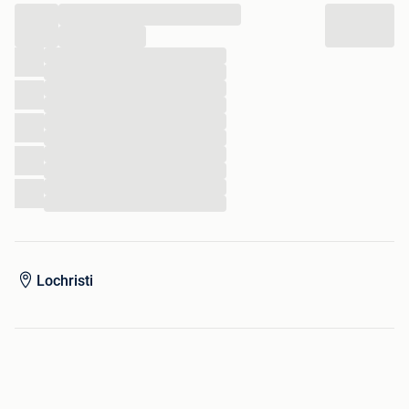
...
Playboys mogelijk.
...
...
...
...
...
...
...
...
...
...
...
Lochristi