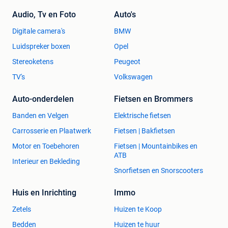
Audio, Tv en Foto
Auto's
Digitale camera's
BMW
Luidspreker boxen
Opel
Stereoketens
Peugeot
TV's
Volkswagen
Auto-onderdelen
Fietsen en Brommers
Banden en Velgen
Elektrische fietsen
Carrosserie en Plaatwerk
Fietsen | Bakfietsen
Motor en Toebehoren
Fietsen | Mountainbikes en
ATB
Interieur en Bekleding
Snorfietsen en Snorscooters
Huis en Inrichting
Immo
Zetels
Huizen te Koop
Bedden
Huizen te huur