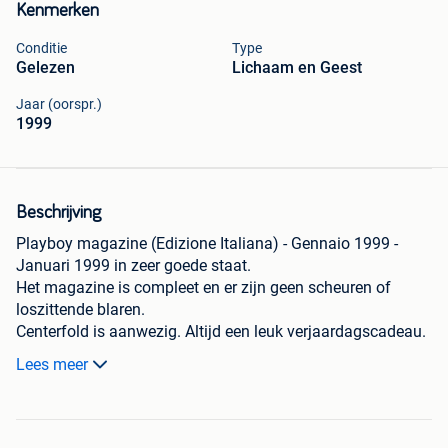
Kenmerken
Conditie
Type
Gelezen
Lichaam en Geest
Jaar (oorspr.)
1999
Beschrijving
Playboy magazine (Edizione Italiana) - Gennaio 1999 -
Januari 1999 in zeer goede staat.
Het magazine is compleet en er zijn geen scheuren of
loszittende blaren.
Centerfold is aanwezig. Altijd een leuk verjaardagscadeau.
Lees meer
Voor alle details aangaande gewicht, pagina’s, fotografen,
modellen etc. verwijs ik naar de website allzthings com
Verzending via Bpost (6,75 EUR). Ruilen met andere oudere