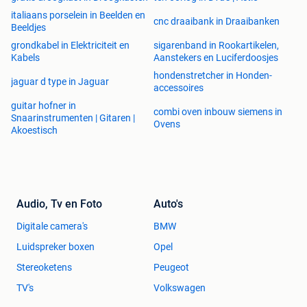
italiaans porselein in Beelden en
cnc draaibank in Draaibanken
Beeldjes
grondkabel in Elektriciteit en
sigarenband in Rookartikelen,
Kabels
Aanstekers en Luciferdoosjes
hondenstretcher in Honden-
jaguar d type in Jaguar
accessoires
guitar hofner in
combi oven inbouw siemens in
Snaarinstrumenten | Gitaren |
Ovens
Akoestisch
Audio, Tv en Foto
Auto's
Digitale camera's
BMW
Luidspreker boxen
Opel
Stereoketens
Peugeot
TV's
Volkswagen