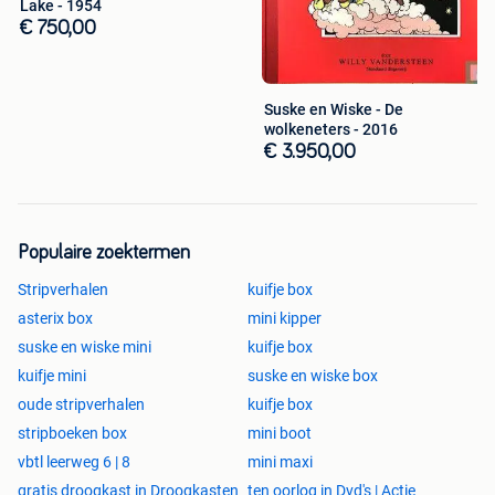
Lake - 1954
€ 750,00
Suske en Wiske - De
wolkeneters - 2016
€ 3.950,00
Populaire zoektermen
Stripverhalen
kuifje box
asterix box
mini kipper
suske en wiske mini
kuifje box
kuifje mini
suske en wiske box
oude stripverhalen
kuifje box
stripboeken box
mini boot
vbtl leerweg 6 | 8
mini maxi
gratis droogkast in Droogkasten
ten oorlog in Dvd's | Actie