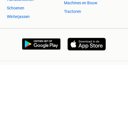
Machines en Bouw
Schoenen
Tractoren
Winterjassen
2dehands Zakelijk
Veilig en Succesvol
Help en info
Voorwaarden
Privacyverklaring
Cookiebeleid
Privacyvoorkeuren
Over 2dehands
Adevinta
Sitemap