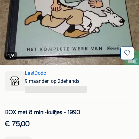
1
/
6
LastDodo
9 maanden op 2dehands
...
BOX met 8 mini-kuifjes - 1990
€ 75,00