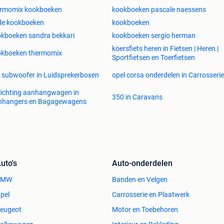
ermomix kookboeken
kookboeken pascale naessens
de kookboeken
kookboeken
kboeken sandra bekkari
kookboeken sergio herman
koersfiets heren in Fietsen | Heren |
okboeken thermomix
Sportfietsen en Toerfietsen
 subwoofer in Luidsprekerboxen
opel corsa onderdelen in Carrosserie
lichting aanhangwagen in
350 in Caravans
nhangers en Bagagewagens
uto's
Auto-onderdelen
BMW
Banden en Velgen
pel
Carrosserie en Plaatwerk
eugeot
Motor en Toebehoren