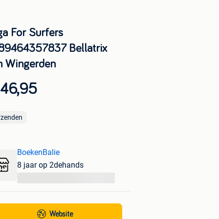
ga For Surfers
89464357837 Bellatrix
n Wingerden
 46,95
rzenden
BoekenBalie
8 jaar op 2dehands
...
Website