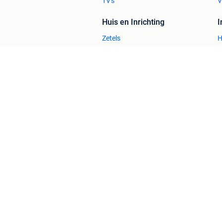
TV's
V
Huis en Inrichting
Zetels
H
Bedden
H
Stoelen
H
Tafels
B
2dehands Zakelijk
Veilig en Succ