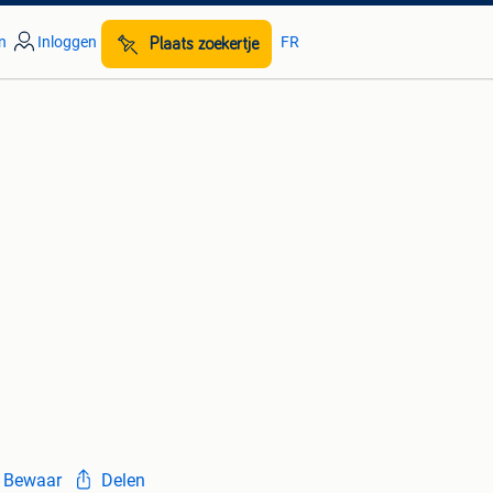
n
Inloggen
FR
Plaats zoekertje
Bewaar
Delen