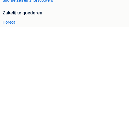
Snorfietsen en Snorscooters
Zakelijke goederen
Horeca
Kantoor en Inrichting
Machines en Bouw
Tractoren
Cookiebeleid
Privacyvoorkeuren