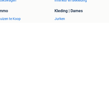
olkswagen
Interieur en Bekleding
Immo
Kleding | Dames
uizen te Koop
Jurken
uizen te huur
Mutsen, Sjaals en Handschoenen
uizen Buitenland
Schoenen
uitenverblijven
Winterjassen
esvol
Help en info
Voorwaarden
Privacyverklaring
Over 2dehands
Adevinta
Sitemap