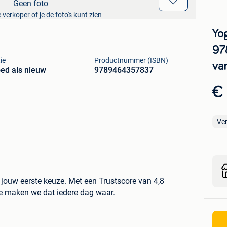
Geen foto
 verkoper of je de foto's kunt zien
Yo
97
ie
Productnummer (ISBN)
va
ed als nieuw
9789464357837
€
Ve
ouw eerste keuze. Met een Trustscore van 4,8
ie maken we dat iedere dag waar.