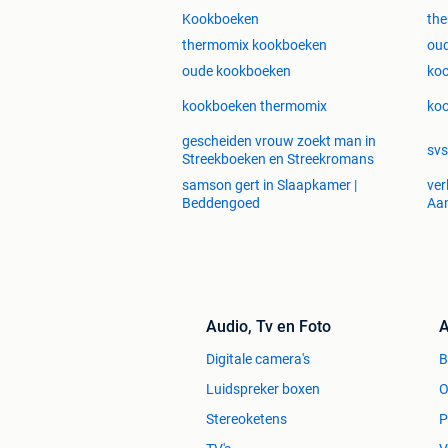
Kookboeken
th
thermomix kookboeken
ou
oude kookboeken
koo
kookboeken thermomix
ko
gescheiden vrouw zoekt man in
svs
Streekboeken en Streekromans
samson gert in Slaapkamer |
ver
Beddengoed
Aa
Audio, Tv en Foto
A
Digitale camera's
Luidspreker boxen
O
Stereoketens
P