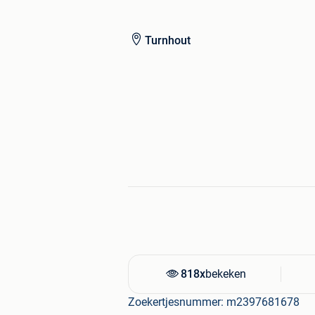
Turnhout
818x
bekeken
Zoekertjesnummer: m2397681678