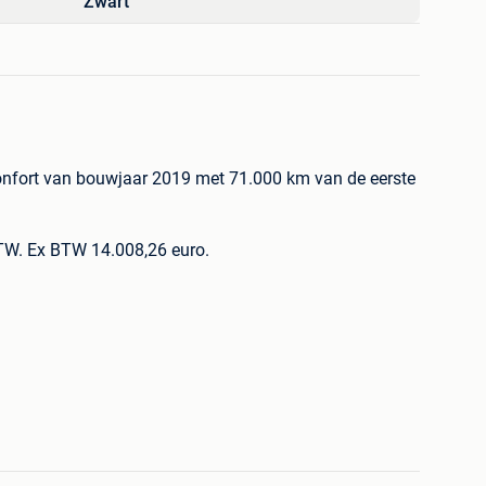
Zwart
onfort van bouwjaar 2019 met 71.000 km van de eerste
BTW. Ex BTW 14.008,26 euro.
hrijf klaar en gecontroleerd op 80 punten) car-pass en
ne schade scherm voor. Netjes dealer onderhouden.