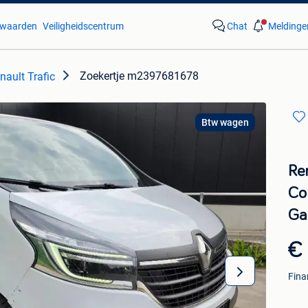
waarden
Veiligheidscentrum
Chat
Meldinge
Zoekertje m2397681678
nault Trafic
Btw wagen
Ren
Co
Ga
€ 
Fina