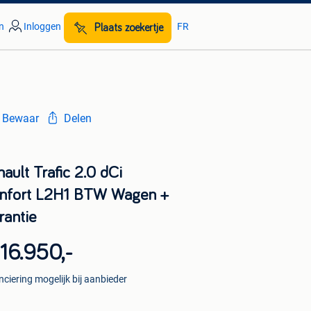
n
Inloggen
FR
Plaats zoekertje
Bewaar
Delen
ault Trafic 2.0 dCi
nfort L2H1 BTW Wagen +
rantie
16.950,-
nciering mogelijk bij aanbieder