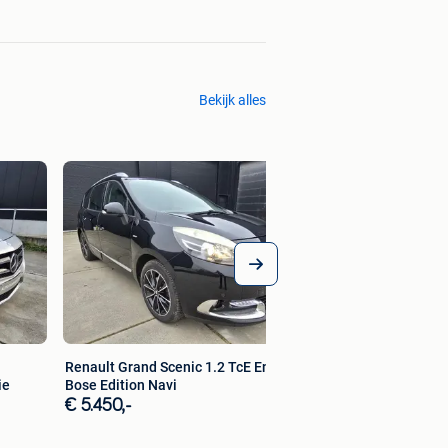
Bekijk alles
Kia Picanto 1.0 GD
Airco + Garantie
€ 11.950,-
Renault Grand Scenic 1.2 TcE Energy
ie
Bose Edition Navi
€ 5.450,-