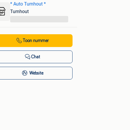
* Auto Turnhout *
Turnhout
...
Toon nummer
Chat
Website