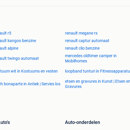
ault r5
renault megane rs
ault kangoo benzine
renault captur automaat
ault alpine
renault clio benzine
mercedes oldtimer camper in
ault twingo automaat
Mobilhomes
tuum wit in Kostuums en vesten
loopband tunturi in Fitnessapparat
etsen en gravures in Kunst | Etsen e
h bonaparte in Antiek | Servies los
Gravures
uto's
Auto-onderdelen