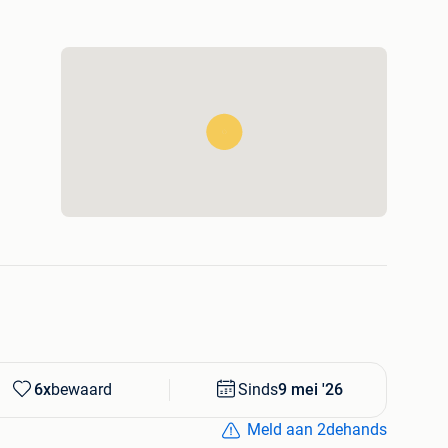
6x
bewaard
Sinds
9 mei '26
Meld aan 2dehands