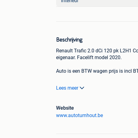
Interieur
Beschrijving
Renault Trafic 2.0 dCi 120 pk L2H1 C
eigenaar. Facelift model 2020.
Auto is een BTW wagen prijs is incl 
Auto word gekeurd voor verkoop ( insc
Lees meer
garantie.
Proper van binnen en van buiten klei
Website
www.autoturnhout.be
Airco
Carplay
Cruise Control