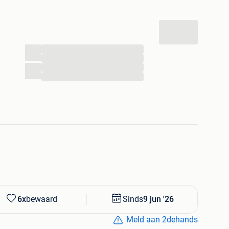
ulation
...
...
...
...
6x
bewaard
Sinds
9 jun '26
Meld aan 2dehands