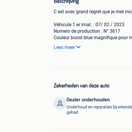
Beschrijving
C est avec grand regret que je met mo
Véhicule 1 er imat. : 07/ 02 / 2023
Numero de production : N° 3617
Couleur boost blue magnifique pour moi
Km : 41919 évolutif car je roule toujou
Lees meer
Option : Pack lumineux intérieur + exté
portes , porte gobelet accoudoir central
Tapis de sol complet rouge + jeux comp
Dispose d un filtre BMC dans la boite à
centraux supprimé pour un tube direct
ainsi et le mode valve off ( la valve t
Zekerheden van deze auto
secondes .
Carnet d entretien complet en concess
Dealer onderhouden
suivi et grand passionné de la marqu
Onderhoud en reparaties bij erkende
véhicule réalisé en décembre 2025 par
gehad
Toit en covering noir brillant.
Feux arriere J'S racing noir bande R
Feux origine oem fournis .