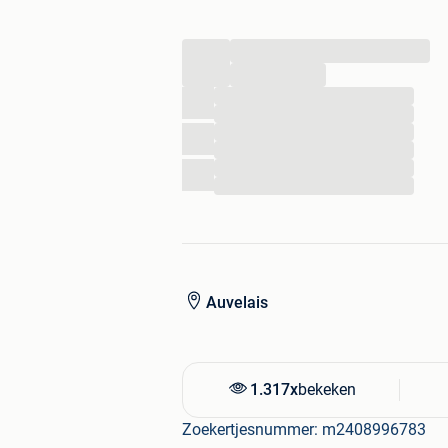
Prix 52 000 avec demande d'immatric
...
...
...
...
...
...
...
...
Auvelais
1.317x
bekeken
Zoekertjesnummer: m2408996783