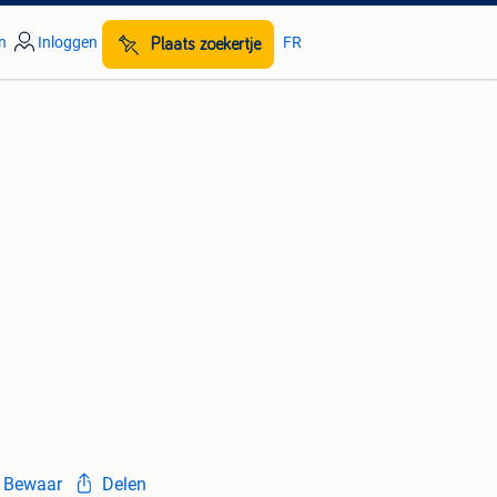
n
Inloggen
FR
Plaats zoekertje
Bewaar
Delen