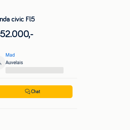
nda civic Fl5
 52.000,-
Mad
Auvelais
...
Chat