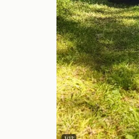
1
/
12