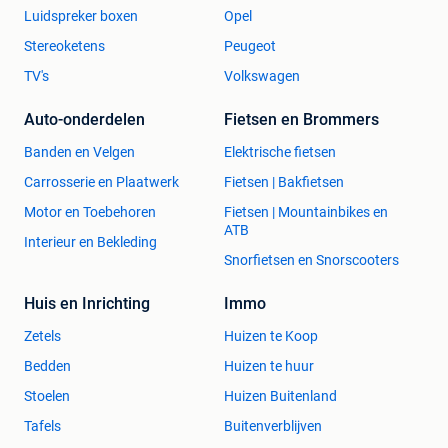
Luidspreker boxen
Opel
Stereoketens
Peugeot
TV's
Volkswagen
Auto-onderdelen
Fietsen en Brommers
Banden en Velgen
Elektrische fietsen
Carrosserie en Plaatwerk
Fietsen | Bakfietsen
Motor en Toebehoren
Fietsen | Mountainbikes en
ATB
Interieur en Bekleding
Snorfietsen en Snorscooters
Huis en Inrichting
Immo
Zetels
Huizen te Koop
Bedden
Huizen te huur
Stoelen
Huizen Buitenland
Tafels
Buitenverblijven