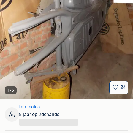
24
1
/
6
fam.sales
8 jaar op 2dehands
...