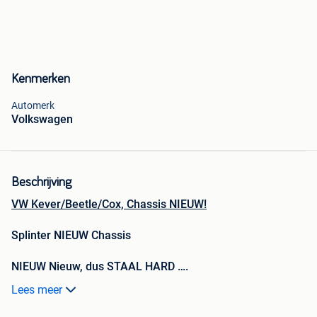
Kenmerken
Automerk
Volkswagen
Beschrijving
VW Kever/Beetle/Cox, Chassis NIEUW!
Splinter NIEUW Chassis
NIEUW Nieuw, dus STAAL HARD ….
Lees meer
Dus "
dé oplossing"
voor het immer weerkerende en
gekende VW Kever probleem….