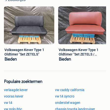
Volkswagen Kever Type 1
Volkswagen Kever Type 1
Oldtimer “Set ZETELS”
Oldtimer “Set ZETELS /
Achterbank”
Bieden
Bieden
Populaire zoektermen
verlaagde kever
vw caddy california
vooras kever
vw t4 syncro
vw t4
onderstel wagen
vw polo 86c
chassis toyota landcruiser