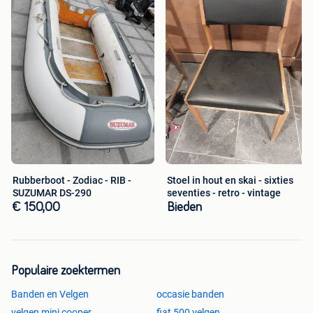
Rubberboot - Zodiac - RIB -
Stoel in hout en skai - sixties
SUZUMAR DS-290
seventies - retro - vintage
€ 150,00
Bieden
Populaire zoektermen
Banden en Velgen
occasie banden
velgen mini cooper
fiat 500 velgen