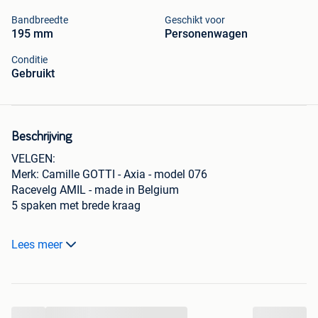
Bandbreedte
Geschikt voor
195 mm
Personenwagen
Conditie
Gebruikt
Beschrijving
VELGEN:
Merk: Camille GOTTI - Axia - model 076
Racevelg AMIL - made in Belgium
5 spaken met brede kraag
Afmeting 7,5J 16 H2
Lees meer
ET 32
PDC 4 x 108
in mooie staat
...
Velgen in de steekmaat 4 x 108 passen oa op: