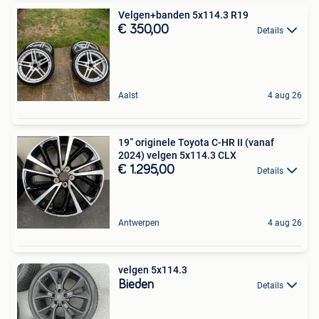
Velgen+banden 5x114.3 R19
€ 350,00
Details
Aalst
4 aug 26
19” originele Toyota C-HR II (vanaf
2024) velgen 5x114.3 CLX
€ 1.295,00
Details
Antwerpen
4 aug 26
velgen 5x114.3
Bieden
Details