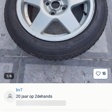
16
1
/
6
bv7
20 jaar op 2dehands
...